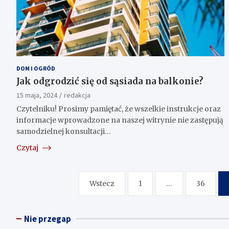
DOM I OGRÓD
Jak odgrodzić się od sąsiada na balkonie?
15 maja, 2024
redakcja
Czytelniku! Prosimy pamiętać, że wszelkie instrukcje oraz
informacje wprowadzone na naszej witrynie nie zastępują
samodzielnej konsultacji…
Czytaj
Nawigacja
Wstecz
1
…
36
po
wpisach
Nie przegap