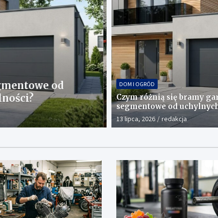
ZDROWIE
Smak i wygoda su
DOM I OGRÓD
otocyklowe
żelek
Czym różnią się bramy ga
segmentowe od uchylnyc
3 czerwca, 2026
Redaktor
względem funkcjonalnośc
13 lipca, 2026
redakcja