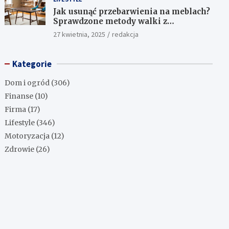
Jak usunąć przebarwienia na meblach?
Sprawdzone metody walki z
uciążliwymi plamami!
27 kwietnia, 2025
redakcja
Kategorie
Dom i ogród
(306)
Finanse
(10)
Firma
(17)
Lifestyle
(346)
Motoryzacja
(12)
Zdrowie
(26)