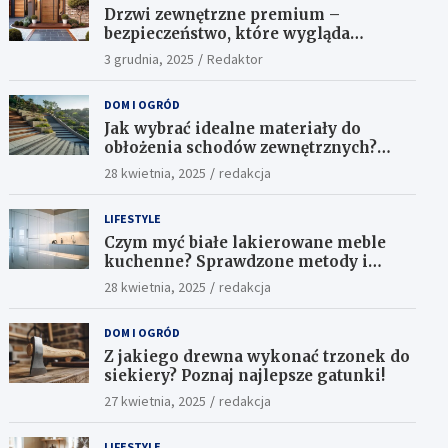
Drzwi zewnętrzne premium –
bezpieczeństwo, które wygląda
ekskluzywnie
3 grudnia, 2025
Redaktor
DOM I OGRÓD
Jak wybrać idealne materiały do
obłożenia schodów zewnętrznych?
Praktyczne porady i inspiracje
28 kwietnia, 2025
redakcja
LIFESTYLE
Czym myć białe lakierowane meble
kuchenne? Sprawdzone metody i
skuteczne środki
28 kwietnia, 2025
redakcja
DOM I OGRÓD
Z jakiego drewna wykonać trzonek do
siekiery? Poznaj najlepsze gatunki!
27 kwietnia, 2025
redakcja
LIFESTYLE