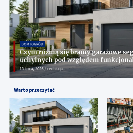
MOTORYZACJA
Jak wybrać i serwisować silniki m
8 czerwca, 2026
Redaktor
Warto przeczytać