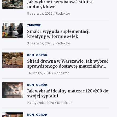
Jak wybrać i serwisować silniki
motocyklowe
8 czerwca, 2026
Redaktor
ZDROWIE
Smak i wygoda suplementacji
kreatyny w formie żelek
3 czerwca, 2026
Redaktor
DOM I OGRÓD
Skład drewna w Warszawie. Jak wybrać
sprawdzonego dostawcę materiałów
konstrukcyjnych?
16 lutego, 2026
Redaktor
DOM I OGRÓD
Jak wybrać idealny materac 120×200 do
swojej sypialni
23 stycznia, 2026
Redaktor
DOM I OGRÓD