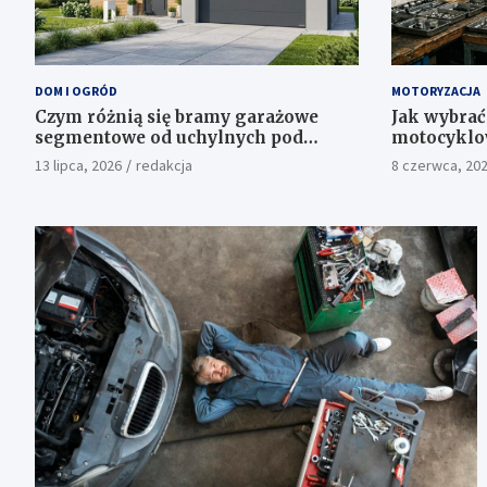
DOM I OGRÓD
MOTORYZACJA
Czym różnią się bramy garażowe
Jak wybrać
segmentowe od uchylnych pod
motocyklo
względem funkcjonalności?
13 lipca, 2026
redakcja
8 czerwca, 20