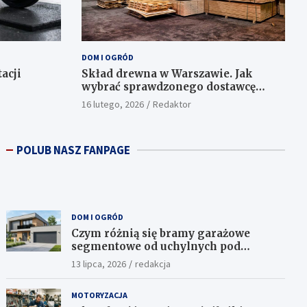
DOM I OGRÓD
acji
Skład drewna w Warszawie. Jak
wybrać sprawdzonego dostawcę
materiałów konstrukcyjnych?
16 lutego, 2026
Redaktor
POLUB NASZ FANPAGE
DOM I OGRÓD
Czym różnią się bramy garażowe
segmentowe od uchylnych pod
względem funkcjonalności?
13 lipca, 2026
redakcja
MOTORYZACJA