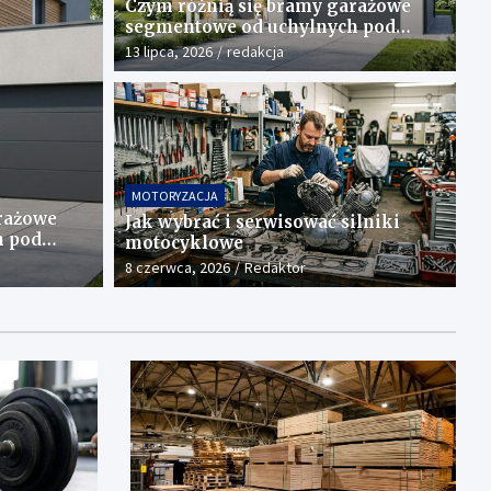
Czym różnią się bramy garażowe
segmentowe od uchylnych pod
względem funkcjonalności?
13 lipca, 2026
redakcja
plementacji kreatyny w formie
MOTORYZACJA
rażowe
Jak wybrać i serwisować silniki
h pod
motocyklowe
i?
8 czerwca, 2026
Redaktor