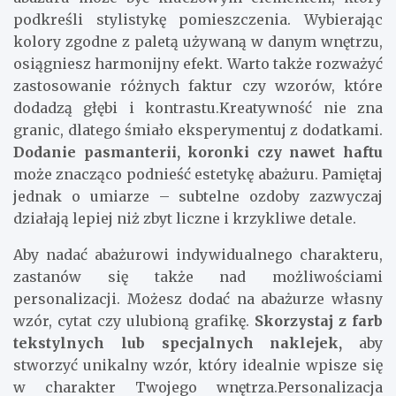
podkreśli stylistykę pomieszczenia. Wybierając
kolory zgodne z paletą używaną w danym wnętrzu,
osiągniesz harmonijny efekt. Warto także rozważyć
zastosowanie różnych faktur czy wzorów, które
dodadzą głębi i kontrastu.Kreatywność nie zna
granic, dlatego śmiało eksperymentuj z dodatkami.
Dodanie pasmanterii, koronki czy nawet haftu
może znacząco podnieść estetykę abażuru. Pamiętaj
jednak o umiarze – subtelne ozdoby zazwyczaj
działają lepiej niż zbyt liczne i krzykliwe detale.
Aby nadać abażurowi indywidualnego charakteru,
zastanów się także nad możliwościami
personalizacji. Możesz dodać na abażurze własny
wzór, cytat czy ulubioną grafikę.
Skorzystaj z farb
tekstylnych lub specjalnych naklejek,
aby
stworzyć unikalny wzór, który idealnie wpisze się
w charakter Twojego wnętrza.Personalizacja