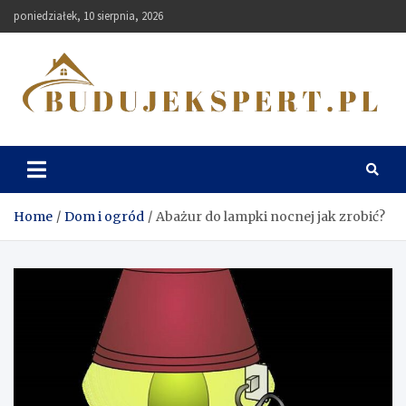
Skip
poniedziałek, 10 sierpnia, 2026
to
content
Budujekspert
Home
Dom i ogród
Abażur do lampki nocnej jak zrobić?