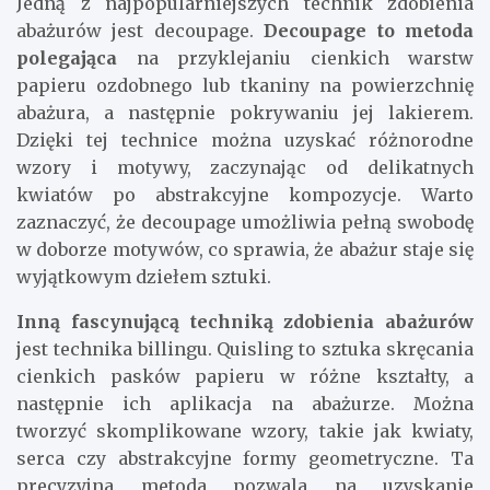
Jedną z najpopularniejszych technik zdobienia
abażurów jest decoupage.
Decoupage to metoda
polegająca
na przyklejaniu cienkich warstw
papieru ozdobnego lub tkaniny na powierzchnię
abażura, a następnie pokrywaniu jej lakierem.
Dzięki tej technice można uzyskać różnorodne
wzory i motywy, zaczynając od delikatnych
kwiatów po abstrakcyjne kompozycje. Warto
zaznaczyć, że decoupage umożliwia pełną swobodę
w doborze motywów, co sprawia, że abażur staje się
wyjątkowym dziełem sztuki.
Inną fascynującą techniką zdobienia abażurów
jest technika billingu. Quisling to sztuka skręcania
cienkich pasków papieru w różne kształty, a
następnie ich aplikacja na abażurze. Można
tworzyć skomplikowane wzory, takie jak kwiaty,
serca czy abstrakcyjne formy geometryczne. Ta
precyzyjna metoda pozwala na uzyskanie