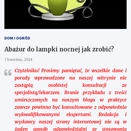
DOM I OGRÓD
Abażur do lampki nocnej jak zrobić?
7 kwietnia, 2024
Czytelniku!
Prosimy pamiętać, że wszelkie dane i
porady wprowadzone na naszej witrynie nie
zastąpią osobistej konsultacji ze
specjalistą/lekarzem. Branie przykładu z treści
umieszczonych na naszym blogu w praktyce
zawsze powinno być konsultowane z odpowiednio
wykwalifikowanymi ekspertami. Redakcja i
wydawcy naszej strony internetowej nie są w
żaden sposób odpowiedzialni ze stosowania