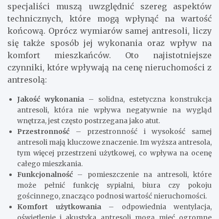
specjaliści muszą uwzględnić szereg aspektów
technicznych, które mogą wpłynąć na wartość
końcową. Oprócz wymiarów samej antresoli, liczy
się także sposób jej wykonania oraz wpływ na
komfort mieszkańców. Oto najistotniejsze
czynniki, które wpływają na cenę nieruchomości z
antresolą:
Jakość wykonania
– solidna, estetyczna konstrukcja
antresoli, która nie wpływa negatywnie na wygląd
wnętrza, jest często postrzegana jako atut.
Przestronność
– przestronność i wysokość samej
antresoli mają kluczowe znaczenie. Im wyższa antresola,
tym więcej przestrzeni użytkowej, co wpływa na ocenę
całego mieszkania.
Funkcjonalność
– pomieszczenie na antresoli, które
może pełnić funkcję sypialni, biura czy pokoju
gościnnego, znacząco podnosi wartość nieruchomości.
Komfort użytkowania
– odpowiednia wentylacja,
oświetlenie i akustyka antresoli mogą mieć ogromne