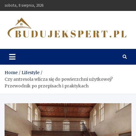
Skip
sobota, 8 sierpnia, 2026
to
content
Budujekspert
Home
Lifestyle
Czy antresola wlicza się do powierzchni użytkowej?
Przewodnik po przepisach i praktykach