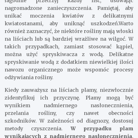
łagodnie przetrzyj każdy liść, usuwając
nagromadzone zanieczyszczenia. Pamiętaj, aby
unikać moczenia kwiatów z delikatnymi
kwiatostanami, aby uniknąć uszkodzeń.Warto
również zaznaczyć, że niektóre rośliny mają włoski
na liściach lub są bardziej wrażliwe na wilgoć. W
takich przypadkach, zamiast stosować kąpiel,
można użyć spryskiwacza z wodą. Delikatne
spryskiwanie wodą z dodatkiem niewielkiej ilości
nawozu organicznego może wspomóc procesy
odżywiania rośliny.
Kiedy zauważysz na liściach plamy, niezwłocznie
zidentyfikuj ich przyczynę. Plamy mogą być
wynikiem nadmiernego nasłonecznienia,
przelania rośliny, czy nawet obecności
szkodników. W zależności od diagnozy, dostosuj
metody czyszczenia.
W przypadku plam
wynikających z nadmiernego nasłonecznienia
,