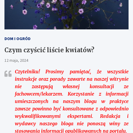
DOM I OGRÓD
Czym czyścić liście kwiatów?
12 maja, 2024
Czytelniku!
Prosimy pamiętać, że wszystkie
instrukcje oraz porady zawarte na naszej witrynie
nie zastępują własnej konsultacji ze
fachowcem/lekarzem. Korzystanie z informacji
umieszczonych na naszym blogu w praktyce
zawsze powinno być konsultowane z odpowiednio
wykwalifikowanymi ekspertami. Redakcja i
wydawcy naszego bloga nie ponoszą winy ze
stosowania informacji opublikowanych na portalu.