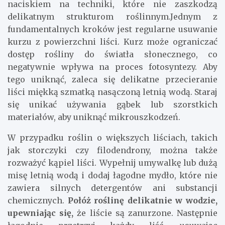
naciskiem na techniki, które nie zaszkodzą
delikatnym strukturom roślinnym.Jednym z
fundamentalnych kroków jest regularne usuwanie
kurzu z powierzchni liści. Kurz może ograniczać
dostęp rośliny do światła słonecznego, co
negatywnie wpływa na proces fotosyntezy. Aby
tego uniknąć, zaleca się delikatne przecieranie
liści miękką szmatką nasączoną letnią wodą. Staraj
się unikać używania gąbek lub szorstkich
materiałów, aby uniknąć mikrouszkodzeń.
W przypadku roślin o większych liściach, takich
jak storczyki czy filodendrony, można także
rozważyć kąpiel liści. Wypełnij umywalkę lub dużą
misę letnią wodą i dodaj łagodne mydło, które nie
zawiera silnych detergentów ani substancji
chemicznych.
Połóż roślinę delikatnie w wodzie,
upewniając się,
że liście są zanurzone. Następnie