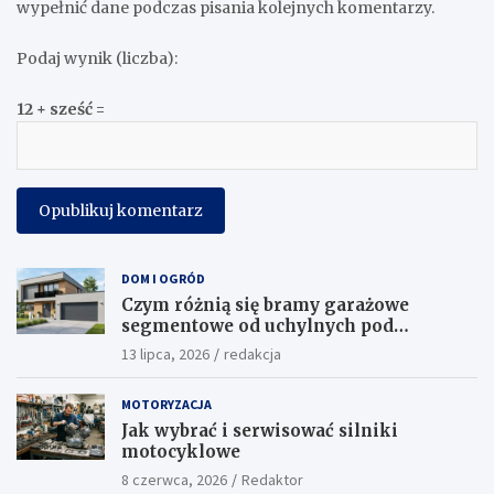
wypełnić dane podczas pisania kolejnych komentarzy.
Podaj wynik (liczba):
12 + sześć =
DOM I OGRÓD
Czym różnią się bramy garażowe
segmentowe od uchylnych pod
względem funkcjonalności?
13 lipca, 2026
redakcja
MOTORYZACJA
Jak wybrać i serwisować silniki
motocyklowe
8 czerwca, 2026
Redaktor