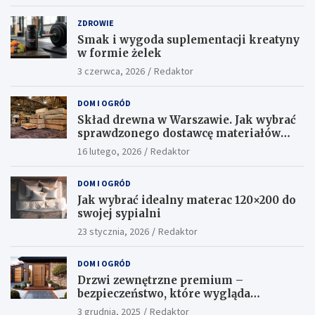
ZDROWIE
Smak i wygoda suplementacji kreatyny
w formie żelek
3 czerwca, 2026
Redaktor
DOM I OGRÓD
Skład drewna w Warszawie. Jak wybrać
sprawdzonego dostawcę materiałów
konstrukcyjnych?
16 lutego, 2026
Redaktor
DOM I OGRÓD
Jak wybrać idealny materac 120×200 do
swojej sypialni
23 stycznia, 2026
Redaktor
DOM I OGRÓD
Drzwi zewnętrzne premium –
bezpieczeństwo, które wygląda
ekskluzywnie
3 grudnia, 2025
Redaktor