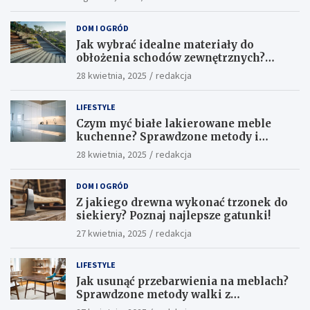
DOM I OGRÓD
Jak wybrać idealne materiały do
obłożenia schodów zewnętrznych?
Praktyczne porady i inspiracje
28 kwietnia, 2025
redakcja
LIFESTYLE
Czym myć białe lakierowane meble
kuchenne? Sprawdzone metody i
skuteczne środki
28 kwietnia, 2025
redakcja
DOM I OGRÓD
Z jakiego drewna wykonać trzonek do
siekiery? Poznaj najlepsze gatunki!
27 kwietnia, 2025
redakcja
LIFESTYLE
Jak usunąć przebarwienia na meblach?
Sprawdzone metody walki z
uciążliwymi plamami!