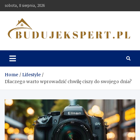
Skip
sobota, 8 sierpnia, 2026
to
content
Budujekspert
Home
Lifestyle
Dlaczego warto wprowadzić chwilę ciszy do swojego dnia?