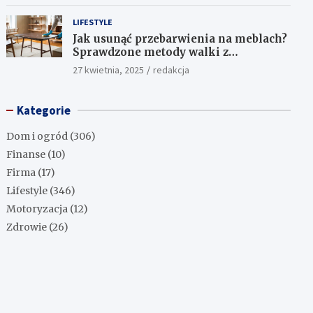
LIFESTYLE
Jak usunąć przebarwienia na meblach?
Sprawdzone metody walki z
uciążliwymi plamami!
27 kwietnia, 2025
redakcja
Kategorie
Dom i ogród
(306)
Finanse
(10)
Firma
(17)
Lifestyle
(346)
Motoryzacja
(12)
Zdrowie
(26)