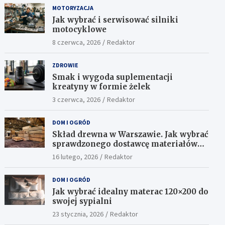
MOTORYZACJA
Jak wybrać i serwisować silniki
motocyklowe
8 czerwca, 2026
Redaktor
ZDROWIE
Smak i wygoda suplementacji
kreatyny w formie żelek
3 czerwca, 2026
Redaktor
DOM I OGRÓD
Skład drewna w Warszawie. Jak wybrać
sprawdzonego dostawcę materiałów
konstrukcyjnych?
16 lutego, 2026
Redaktor
DOM I OGRÓD
Jak wybrać idealny materac 120×200 do
swojej sypialni
23 stycznia, 2026
Redaktor