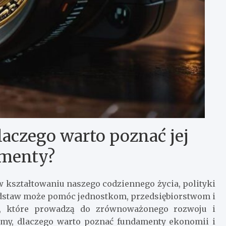
aczego warto poznać jej
menty?
 kształtowaniu naszego codziennego życia, polityki
podstaw może pomóc jednostkom, przedsiębiorstwom i
e, które prowadzą do zrównoważonego rozwoju i
imy, dlaczego warto poznać fundamenty ekonomii i