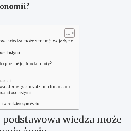
konomii?
owa wiedza może zmienić twoje życie
 osobistymi
to poznać jej fundamenty?
etarnej
 świadomego zarządzania finansami
ansami osobistymi
e
ii w codziennym życiu
k podstawowa wiedza może