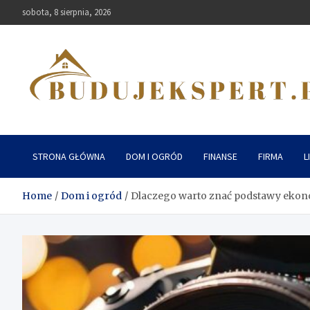
Skip
sobota, 8 sierpnia, 2026
to
content
Budujekspert
STRONA GŁÓWNA
DOM I OGRÓD
FINANSE
FIRMA
L
Home
Dom i ogród
Dlaczego warto znać podstawy ekon