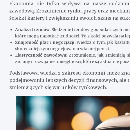
Ekonomia nie tylko wpływa na nasze codzienn
zawodową. Zrozumienie rynku pracy oraz mechan
ścieżki kariery i zwiększaniu swoich szans na su
Analiza trendów
: Śledzenie trendów gospodarczych moż
które mogą napotkać trudności. To z kolei pozwala na le
Znajomość płac i negocjacji
: Wiedza o tym, jak kszta
skuteczniejszym negocjowaniu własnej pensji.
Elastyczność zawodowa
: Zrozumienie, jak zmieniają 
zmiany i rozwijanie umiejętności, które są aktualnie p
Podstawowa wiedza z zakresu ekonomii może znac
podejmowaniu lepszych decyzji finansowych, ale t
zmieniających się warunków rynkowych.