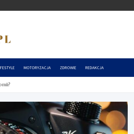
IFESTYLE
MOTORYZACJA
ZDROWIE
REDAKCJA
omii?