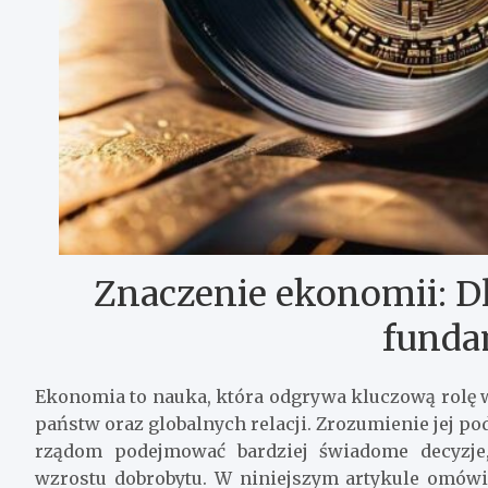
Znaczenie ekonomii: Dl
funda
Ekonomia to nauka, która odgrywa kluczową rolę w
państw oraz globalnych relacji. Zrozumienie jej 
rządom podejmować bardziej świadome decyzj
wzrostu dobrobytu. W niniejszym artykule omów