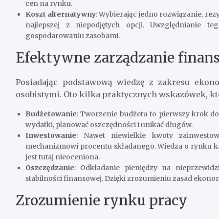
cen na rynku.
Koszt alternatywny
: Wybierając jedno rozwiązanie, re
najlepszej z niepodjętych opcji. Uwzględnianie
gospodarowaniu zasobami.
Efektywne zarządzanie finan
Posiadając podstawową wiedzę z zakresu ekono
osobistymi. Oto kilka praktycznych wskazówek, kt
Budżetowanie
: Tworzenie budżetu to pierwszy krok do
wydatki, planować oszczędności i unikać długów.
Inwestowanie
: Nawet niewielkie kwoty zainwesto
mechanizmowi procentu składanego. Wiedza o rynku k
jest tutaj nieoceniona.
Oszczędzanie
: Odkładanie pieniędzy na nieprzewid
stabilności finansowej. Dzięki zrozumieniu zasad ekonomii 
Zrozumienie rynku pracy