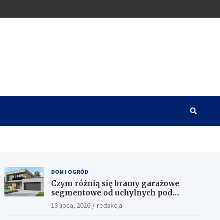
DOM I OGRÓD
Czym różnią się bramy garażowe
segmentowe od uchylnych pod
względem funkcjonalności?
13 lipca, 2026
redakcja