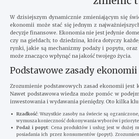
zmienić t
W dzisiejszym dynamicznie zmieniającym się świ
ekonomii może stać się jednym z najważniejszy
decyzje finansowe. Ekonomia nie jest jedynie dom
czy na giełdach; to dziedzina, która dotyczy każd
rynki, jakie są mechanizmy podaży i popytu, ora
może znacząco wpłynąć na jakość twojego życia.
Podstawowe zasady ekonomii
Zrozumienie podstawowych zasad ekonomii jest k
Nawet podstawowa wiedza może pomóc w podejmow
inwestowania i wydawania pieniędzy. Oto kilka klu
Rzadkość
: Wszystkie zasoby na świecie są ograniczone
wymusza konieczność dokonywania wyborów i priorytet
Podaż i popyt
: Cena produktów i usług jest w dużej m
posiadania ich przez konsumentów (popyt). Zrozumi