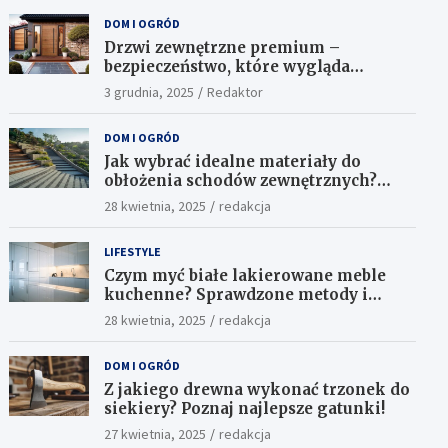
DOM I OGRÓD
Drzwi zewnętrzne premium –
bezpieczeństwo, które wygląda
ekskluzywnie
3 grudnia, 2025
Redaktor
DOM I OGRÓD
Jak wybrać idealne materiały do
obłożenia schodów zewnętrznych?
Praktyczne porady i inspiracje
28 kwietnia, 2025
redakcja
LIFESTYLE
Czym myć białe lakierowane meble
kuchenne? Sprawdzone metody i
skuteczne środki
28 kwietnia, 2025
redakcja
DOM I OGRÓD
Z jakiego drewna wykonać trzonek do
siekiery? Poznaj najlepsze gatunki!
27 kwietnia, 2025
redakcja