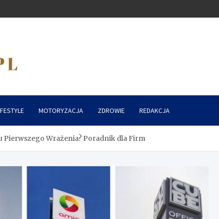
IFESTYLE
MOTORYZACJA
ZDROWIE
REDAKCJA
 Pierwszego Wrażenia? Poradnik dla Firm