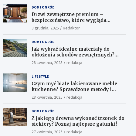
DOM I OGRÓD
Drzwi zewnętrzne premium –
bezpieczeństwo, które wygląda
ekskluzywnie
3 grudnia, 2025
Redaktor
DOM I OGRÓD
Jak wybrać idealne materiały do
obłożenia schodów zewnętrznych?
Praktyczne porady i inspiracje
28 kwietnia, 2025
redakcja
LIFESTYLE
Czym myć białe lakierowane meble
kuchenne? Sprawdzone metody i
skuteczne środki
28 kwietnia, 2025
redakcja
DOM I OGRÓD
Z jakiego drewna wykonać trzonek do
siekiery? Poznaj najlepsze gatunki!
27 kwietnia, 2025
redakcja