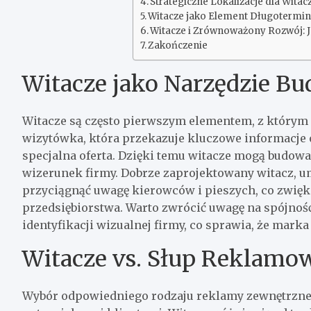
Strategiczne Lokalizacje dla Witac
Witacze jako Element Długotermin
Witacze i Zrównoważony Rozwój:
Zakończenie
Witacze jako Narzędzie B
Witacze są często pierwszym elementem, z którym k
wizytówka, która przekazuje kluczowe informacje o
specjalna oferta. Dzięki temu witacze mogą budow
wizerunek firmy. Dobrze zaprojektowany witacz, umi
przyciągnąć uwagę kierowców i pieszych, co zwięk
przedsiębiorstwa. Warto zwrócić uwagę na spójnoś
identyfikacji wizualnej firmy, co sprawia, że mark
Witacze vs. Słup Reklamo
Wybór odpowiedniego rodzaju reklamy zewnętrznej