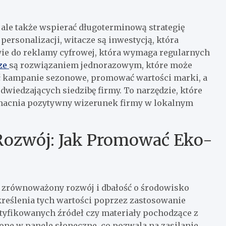
 ale także wspierać długoterminową strategię
personalizacji, witacze są inwestycją, która
wie do reklamy cyfrowej, która wymaga regularnych
ze
są rozwiązaniem jednorazowym, które może
ać kampanie sezonowe, promować wartości marki, a
odwiedzających siedzibę firmy. To narzędzie, które
zmacnia pozytywny wizerunek firmy w lokalnym
Rozwój: Jak Promować Eko-
na zrównoważony rozwój i dbałość o środowisko
reślenia tych wartości poprzez zastosowanie
rtyfikowanych źródeł czy materiały pochodzące z
ne w panele słoneczne, co pozwala na zasilanie