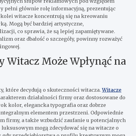
tradycyjnych słupów reklamowych pod względem
wy pełni głównie rolę informacyjną, prezentując
Z kolei witacze koncentrują się na kreowaniu
ą. Mogą być bardziej artystyczne,
zacji, co sprawia, że są lepiej zapamiętywane.
alizm oraz dbałość o szczegóły, powinny rozważyć
tingowej.
y Witacz Może Wpłynąć na
y, które decydują o skuteczności witacza.
Witacze
arakterem działalności firmy oraz dostosowane do
rok kolor, elegancka typografia oraz dobrze
ę integralnym elementem przestrzeni. Odpowiednie
m firmy, a także wzbudzić zaufanie u potencjalnych
ze luksusowym mogą zdecydować się na witacze o
 gdy przedsiębiorstwa o profilu kreatywnym mogą