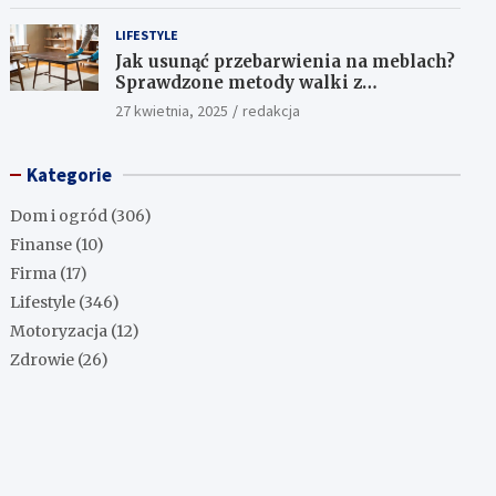
LIFESTYLE
Jak usunąć przebarwienia na meblach?
Sprawdzone metody walki z
uciążliwymi plamami!
27 kwietnia, 2025
redakcja
Kategorie
Dom i ogród
(306)
Finanse
(10)
Firma
(17)
Lifestyle
(346)
Motoryzacja
(12)
Zdrowie
(26)