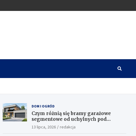
DOM I OGRÓD
Czym różnią się bramy garażowe
segmentowe od uchylnych pod
względem funkcjonalności?
13 lipca, 2026
redakcja