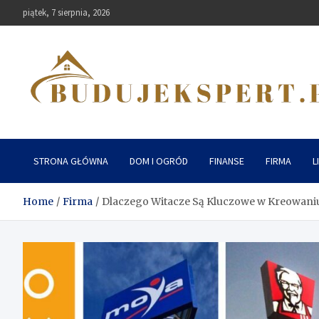
Skip
piątek, 7 sierpnia, 2026
to
content
Budujekspert
STRONA GŁÓWNA
DOM I OGRÓD
FINANSE
FIRMA
L
Home
Firma
Dlaczego Witacze Są Kluczowe w Kreowaniu