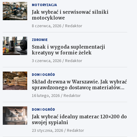
MOTORYZACJA
Jak wybrać i serwisować silniki
motocyklowe
8 czerwca, 2026
Redaktor
ZDROWIE
Smak i wygoda suplementacji
kreatyny w formie żelek
3 czerwca, 2026
Redaktor
DOM I OGRÓD
Skład drewna w Warszawie. Jak wybrać
sprawdzonego dostawcę materiałów
konstrukcyjnych?
16 lutego, 2026
Redaktor
DOM I OGRÓD
Jak wybrać idealny materac 120×200 do
swojej sypialni
23 stycznia, 2026
Redaktor