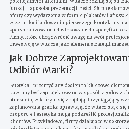
potencjalnymi klientami. Witacze różnią się od 
funkcji i sposobu prezentacji treści. Słup reklamo
oferty czy wydarzenia w formie plakatów i afiszy. 
wizerunku i budowaniu pierwszego kontaktu z mark
spersonalizowane i dostosowane do specyfiki lokali
Firmy, które chcą zwrócić uwagę na swój profesjon
inwestycję w witacze jako element strategii marke
Jak Dobrze Zaprojektowan
Odbiór Marki?
Estetyka i przemyślany design to kluczowe element
powinny być zaprojektowane w sposób zgodny z ch
otoczenia, w którym się znajdują. Przyciągający wz
zaplanowana grafika sprawiają, że witacz staje si
proporcje i estetyka mogą podkreślić profesjonaliz
klientów. Przykładowo, firmy działające w sektor
minimalistycznym, eleganckim wyglądzie, podczas