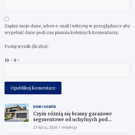
Zapisz moje dane, adres e-mail i witrynę w przeglądarce aby
wypełnić dane podczas pisania kolejnych komentarzy.
Podaj wynik (liczba):
19 − 9 =
DOM I OGRÓD
Czym różnią się bramy garażowe
segmentowe od uchylnych pod
względem funkcjonalności?
13 lipca, 2026
redakcja