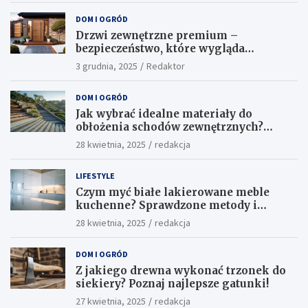
DOM I OGRÓD
Drzwi zewnętrzne premium –
bezpieczeństwo, które wygląda
ekskluzywnie
3 grudnia, 2025
Redaktor
DOM I OGRÓD
Jak wybrać idealne materiały do
obłożenia schodów zewnętrznych?
Praktyczne porady i inspiracje
28 kwietnia, 2025
redakcja
LIFESTYLE
Czym myć białe lakierowane meble
kuchenne? Sprawdzone metody i
skuteczne środki
28 kwietnia, 2025
redakcja
DOM I OGRÓD
Z jakiego drewna wykonać trzonek do
siekiery? Poznaj najlepsze gatunki!
27 kwietnia, 2025
redakcja