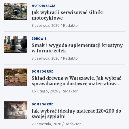
MOTORYZACJA
Jak wybrać i serwisować silniki
motocyklowe
8 czerwca, 2026
Redaktor
ZDROWIE
Smak i wygoda suplementacji kreatyny
w formie żelek
3 czerwca, 2026
Redaktor
DOM I OGRÓD
Skład drewna w Warszawie. Jak wybrać
sprawdzonego dostawcę materiałów
konstrukcyjnych?
16 lutego, 2026
Redaktor
DOM I OGRÓD
Jak wybrać idealny materac 120×200 do
swojej sypialni
23 stycznia, 2026
Redaktor