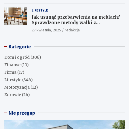
LIFESTYLE
Jak usunąć przebarwienia na meblach?
Sprawdzone metody walki z
uciążliwymi plamami!
27 kwietnia, 2025
redakcja
Kategorie
Dom i ogród
(306)
Finanse
(10)
Firma
(17)
Lifestyle
(346)
Motoryzacja
(12)
Zdrowie
(26)
Nie przegap