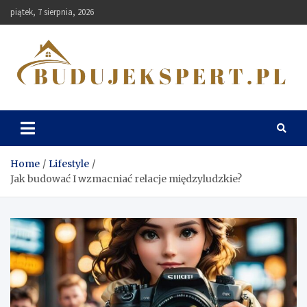
Skip
piątek, 7 sierpnia, 2026
to
content
Budujekspert
Home
Lifestyle
Jak budować I wzmacniać relacje międzyludzkie?