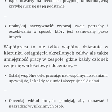
Bądź
otwarty
na feedback: przyjmuj konstruktywną
krytykę i ucz się na jej podstawie.
–
Praktykuj
asertywność
: wyrażaj swoje potrzeby i
oczekiwania w sposób, który jest szanowany przez
innych.
Współpraca to nie tylko wspólne działanie w
kierunku osiągnięcia określonych celów, ale także
umiejętność pracy w zespole, gdzie każdy członek
czuje się wartościowy i doceniany. –
Ustalaj
wspólne
cele: pracując nad wspólnymi zadaniami,
upewnij się, że każdy rozumie i akceptuje cel działań.
–
Doceniaj
wkład
innych: pamiętaj, aby uznawać i
nagradzać wysiłki innych osób.