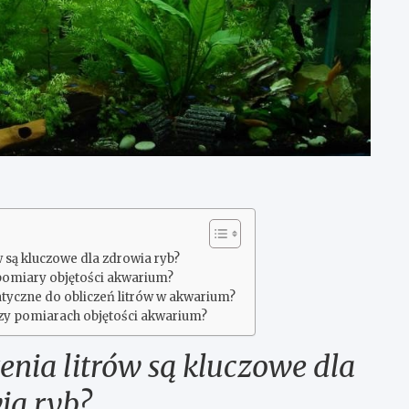
 są kluczowe dla zdrowia ryb?
 pomiary objętości akwarium?
atyczne do obliczeń litrów w akwarium?
rzy pomiarach objętości akwarium?
nia litrów są kluczowe dla
ia ryb?