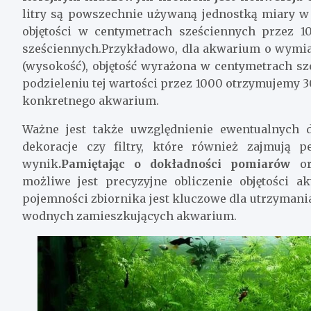
litry są powszechnie używaną jednostką miary w 
objętości w centymetrach sześciennych przez 1
sześciennych.Przykładowo, dla akwarium o wymia
(wysokość), objętość wyrażona w centymetrach sz
podzieleniu tej wartości przez 1000 otrzymujemy 300
konkretnego akwarium.
Ważne jest także uwzględnienie ewentualnych 
dekoracje czy filtry, które również zajmują
wynik
.Pamiętając o dokładności pomiarów
ora
możliwe jest precyzyjne obliczenie objętości 
pojemności zbiornika jest kluczowe dla utrzyman
wodnych zamieszkujących akwarium.