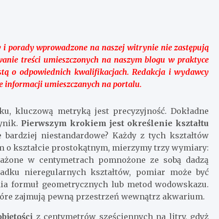
 i porady wprowadzone na naszej witrynie nie zastępują
żywanie treści umieszczonych na naszym blogu w praktyce
stą o odpowiednich kwalifikacjach. Redakcja i wydawcy
e informacji umieszczanych na portalu.
ku, kluczową metryką jest precyzyjność. Dokładne
ynik.
Pierwszym krokiem jest określenie kształtu
 bardziej niestandardowe? Każdy z tych kształtów
m o kształcie prostokątnym, mierzymy trzy wymiary:
yrażone w centymetrach pomnożone ze sobą dadzą
padku nieregularnych kształtów, pomiar może być
nia formuł geometrycznych lub metod wodowskazu.
 które zajmują pewną przestrzeń wewnątrz akwarium.
bjętości
z centymetrów sześciennych na litry, gdyż