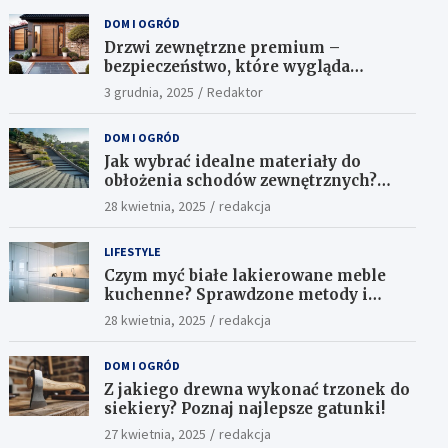
DOM I OGRÓD
Drzwi zewnętrzne premium –
bezpieczeństwo, które wygląda
ekskluzywnie
3 grudnia, 2025
Redaktor
DOM I OGRÓD
Jak wybrać idealne materiały do
obłożenia schodów zewnętrznych?
Praktyczne porady i inspiracje
28 kwietnia, 2025
redakcja
LIFESTYLE
Czym myć białe lakierowane meble
kuchenne? Sprawdzone metody i
skuteczne środki
28 kwietnia, 2025
redakcja
DOM I OGRÓD
Z jakiego drewna wykonać trzonek do
siekiery? Poznaj najlepsze gatunki!
27 kwietnia, 2025
redakcja