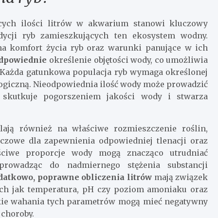
ących ilości litrów w akwarium stanowi kluczowy
dycji ryb zamieszkujących ten ekosystem wodny.
a komfort życia ryb oraz warunki panujące w ich
odpowiednie
określenie objętości wody, co umożliwia
 Każda gatunkowa populacja ryb wymaga określonej
logiczną. Nieodpowiednia ilość wody może prowadzić
 skutkuje pogorszeniem jakości wody i stwarza
ają również na właściwe rozmieszczenie roślin,
luczowe dla zapewnienia odpowiedniej tlenacji oraz
ściwe proporcje wody mogą znacząco utrudniać
prowadząc do nadmiernego stężenia substancji
datkowo, poprawne obliczenia litrów
mają związek
ich jak temperatura, pH czy poziom amoniaku oraz
lkie wahania tych parametrów mogą mieć negatywny
 choroby.