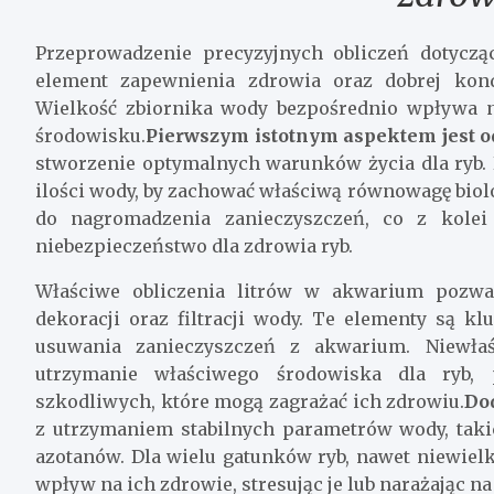
Przeprowadzenie precyzyjnych obliczeń dotycz
element zapewnienia zdrowia oraz dobrej kon
Wielkość zbiornika wody bezpośrednio wpływa n
środowisku.
Pierwszym istotnym aspektem jest 
stworzenie optymalnych warunków życia dla ryb.
ilości wody, by zachować właściwą równowagę bio
do nagromadzenia zanieczyszczeń, co z kolei
niebezpieczeństwo dla zdrowia ryb.
Właściwe obliczenia litrów w akwarium pozwal
dekoracji oraz filtracji wody. Te elementy są k
usuwania zanieczyszczeń z akwarium. Niewła
utrzymanie właściwego środowiska dla ryb, 
szkodliwych, które mogą zagrażać ich zdrowiu.
Do
z utrzymaniem stabilnych parametrów wody, tak
azotanów. Dla wielu gatunków ryb, nawet niewie
wpływ na ich zdrowie, stresując je lub narażając na