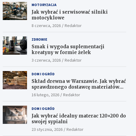
MOTORYZACJA
Jak wybrać i serwisować silniki
motocyklowe
8 czerwca, 2026
Redaktor
ZDROWIE
Smak i wygoda suplementacji
kreatyny w formie żelek
3 czerwca, 2026
Redaktor
DOM I OGRÓD
Skład drewna w Warszawie. Jak wybrać
sprawdzonego dostawcę materiałów
konstrukcyjnych?
16 lutego, 2026
Redaktor
DOM I OGRÓD
Jak wybrać idealny materac 120×200 do
swojej sypialni
23 stycznia, 2026
Redaktor