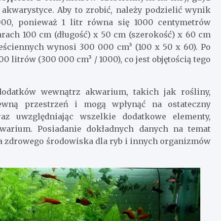
akwarystyce. Aby to zrobić, należy podzielić wynik
000, ponieważ 1 litr równa się 1000 centymetrów
rach 100 cm (długość) x 50 cm (szerokość) x 60 cm
eściennych wynosi 300 000 cm³ (100 x 50 x 60). Po
 litrów (300 000 cm³ / 1000), co jest objętością tego
dodatków wewnątrz akwarium, takich jak rośliny,
 pewną przestrzeń i mogą wpłynąć na ostateczny
z uwzględniając wszelkie dodatkowe elementy,
akwarium. Posiadanie dokładnych danych na temat
ia zdrowego środowiska dla ryb i innych organizmów