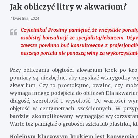
Jak obliczyć litry w akwarium?
7 kwietnia, 2024
Czytelniku!
Prosimy pamiętać, że wszystkie porady
osobistej konsultacji ze specjalistą/lekarzem. U
zawsze powinno być konsultowane z profesjonali
naszego portalu nie ponoszą winy za wykorzystani
Przy obliczaniu objętości akwarium krok po kro
pomiary są niezbędne, aby uzyskać wiarygodny w
akwarium. Czy to prostokątne, owalne, czy może
wymaga innego podejścia do obliczeń.Dla akwariu
długość, szerokość i wysokość. Te wartości w
objętość w centymetrach sześciennych. W przy
bardziej skomplikowany, wymagając wykorzysta
Warto też pamiętać o grubości szkła lub plastiku,
Kolejnym kluczowym krokiem jest konwersja o