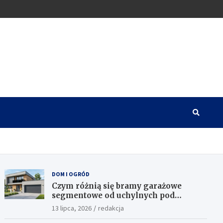
DOM I OGRÓD
Czym różnią się bramy garażowe
segmentowe od uchylnych pod
względem funkcjonalności?
13 lipca, 2026
redakcja