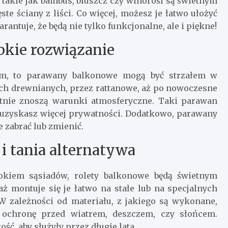
y takie jak bambus, bluszcz czy winorośl są świetnym
e ściany z liści. Co więcej, możesz je łatwo ułożyć
antuje, że będą nie tylko funkcjonalne, ale i piękne!
bkie rozwiązanie
nym, to parawany balkonowe mogą być strzałem w
tych drewnianych, przez rattanowe, aż po nowoczesne
etnie znoszą warunki atmosferyczne. Taki parawan
 uzyskasz więcej prywatności. Dodatkowo, parawany
e zabrać lub zmienić.
i tania alternatywa
rokiem sąsiadów, rolety balkonowe będą świetnym
 montuje się je łatwo na stałe lub na specjalnych
W zależności od materiału, z jakiego są wykonane,
 ochronę przed wiatrem, deszczem, czy słońcem.
ść, aby służyły przez długie lata.