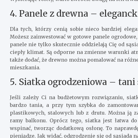
4. Panele z drewna – elegancka
Dla tych, którzy cenią sobie nieco bardziej ele
Możesz zainwestować w gotowe panele ogrodowe, 
panele nie tylko skutecznie oddzielają Cię od sąs
ciepły klimat. Są odporne na zmienne warunki atm
także dodać, że drewno można pomalować na różne 
mieszkania.
5. Siatka ogrodzeniowa – tani
Jeśli zależy Ci na budżetowym rozwiązaniu, siat
bardzo tania, a przy tym szybka do zamontowan
plastikowych, stalowych lub z drutu. Można ją 
ramy balkonu. Oprócz tego, siatka jest łatwa d
wspinać, tworząc dodatkową osłonę. To naprawdę
pieniądze. Jak widać, odgrodzenie się od sąsiada 