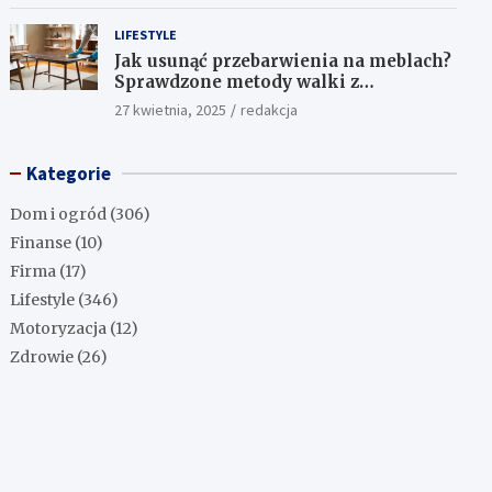
LIFESTYLE
Jak usunąć przebarwienia na meblach?
Sprawdzone metody walki z
uciążliwymi plamami!
27 kwietnia, 2025
redakcja
Kategorie
Dom i ogród
(306)
Finanse
(10)
Firma
(17)
Lifestyle
(346)
Motoryzacja
(12)
Zdrowie
(26)