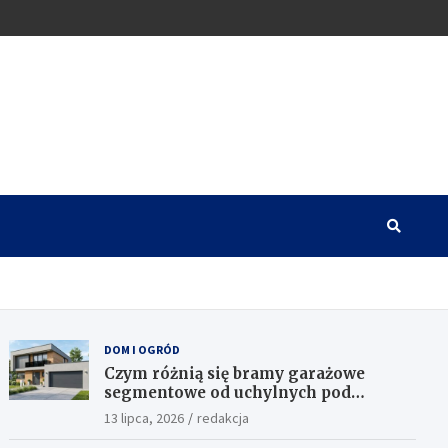
DOM I OGRÓD
Czym różnią się bramy garażowe
segmentowe od uchylnych pod
względem funkcjonalności?
13 lipca, 2026
redakcja