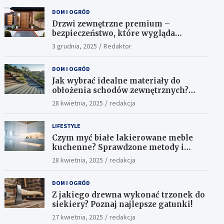
DOM I OGRÓD
Drzwi zewnętrzne premium –
bezpieczeństwo, które wygląda
ekskluzywnie
3 grudnia, 2025
Redaktor
DOM I OGRÓD
Jak wybrać idealne materiały do
obłożenia schodów zewnętrznych?
Praktyczne porady i inspiracje
28 kwietnia, 2025
redakcja
LIFESTYLE
Czym myć białe lakierowane meble
kuchenne? Sprawdzone metody i
skuteczne środki
28 kwietnia, 2025
redakcja
DOM I OGRÓD
Z jakiego drewna wykonać trzonek do
siekiery? Poznaj najlepsze gatunki!
27 kwietnia, 2025
redakcja