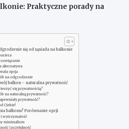
alkonie: Praktyczne porady na
dgrodzenie się od sąsiada na balkonie
bariera
rozwiązanie
a alternatywa
rwała opcja
sób na odgrodzenie
 Twój balkon – naturalna prywatność
cieszyć się prywatnością?
sób na naturalną prywatność?
 zapewniały prywatność?
d Ciebie!
nia balkonu? Porównanie opcji
a i wytrzymałość
sny minimalizm
ność i przytulność