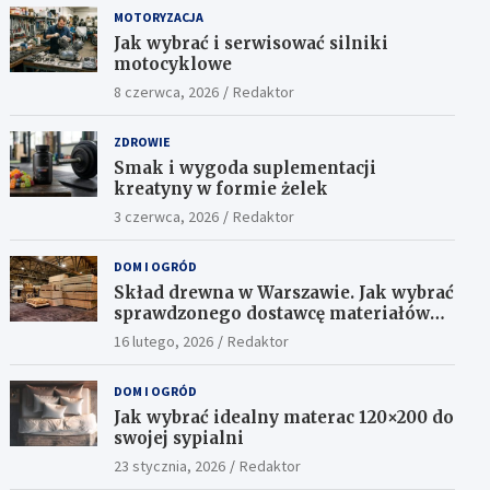
MOTORYZACJA
Jak wybrać i serwisować silniki
motocyklowe
8 czerwca, 2026
Redaktor
ZDROWIE
Smak i wygoda suplementacji
kreatyny w formie żelek
3 czerwca, 2026
Redaktor
DOM I OGRÓD
Skład drewna w Warszawie. Jak wybrać
sprawdzonego dostawcę materiałów
konstrukcyjnych?
16 lutego, 2026
Redaktor
DOM I OGRÓD
Jak wybrać idealny materac 120×200 do
swojej sypialni
23 stycznia, 2026
Redaktor