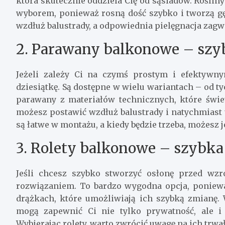
która skutecznie oddziela Cię od sąsiadów. Roślin
wyborem, ponieważ rosną dość szybko i tworzą gęst
wzdłuż balustrady, a odpowiednia pielęgnacja zagwar
2. Parawany balkonowe – szy
Jeżeli zależy Ci na czymś prostym i efektyw
dziesiątkę. Są dostępne w wielu wariantach – od 
parawany z materiałów technicznych, które świ
możesz postawić wzdłuż balustrady i natychmiast
są łatwe w montażu, a kiedy będzie trzeba, możesz j
3. Rolety balkonowe – szybka 
Jeśli chcesz szybko stworzyć osłonę przed wz
rozwiązaniem. To bardzo wygodna opcja, ponieważ
drążkach, które umożliwiają ich szybką zmianę. 
mogą zapewnić Ci nie tylko prywatność, ale i
Wybierając rolety, warto zwrócić uwagę na ich trwało