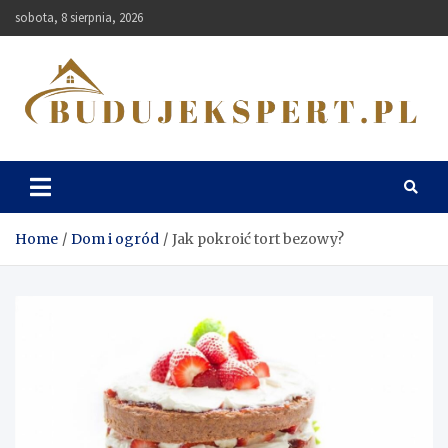
Skip
sobota, 8 sierpnia, 2026
to
content
Budujekspert
Home
Dom i ogród
Jak pokroić tort bezowy?