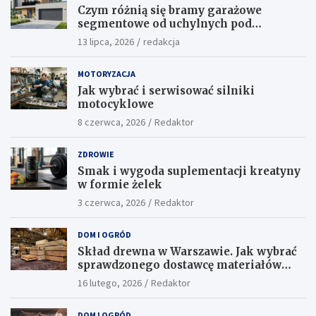
Czym różnią się bramy garażowe
segmentowe od uchylnych pod
względem funkcjonalności?
13 lipca, 2026
redakcja
MOTORYZACJA
Jak wybrać i serwisować silniki
motocyklowe
8 czerwca, 2026
Redaktor
ZDROWIE
Smak i wygoda suplementacji kreatyny
w formie żelek
3 czerwca, 2026
Redaktor
DOM I OGRÓD
Skład drewna w Warszawie. Jak wybrać
sprawdzonego dostawcę materiałów
konstrukcyjnych?
16 lutego, 2026
Redaktor
DOM I OGRÓD