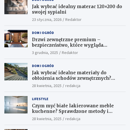
Jak wybrać idealny materac 120×200 do
swojej sypialni
23 stycznia, 2026
Redaktor
DOM I OGRÓD
Drzwi zewnętrzne premium –
bezpieczeństwo, które wygląda
ekskluzywnie
3 grudnia, 2025
Redaktor
DOM I OGRÓD
Jak wybrać idealne materiały do
obłożenia schodów zewnętrznych?
Praktyczne porady i inspiracje
28 kwietnia, 2025
redakcja
LIFESTYLE
Czym myć białe lakierowane meble
kuchenne? Sprawdzone metody i
skuteczne środki
28 kwietnia, 2025
redakcja