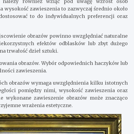
w należy również wziąć pod uwagę wzrost osób
a wysokość zawieszenia to zazwyczaj średnio około
dostosować to do indywidualnych preferencji oraz
iejscowienie obrazów powinno uwzględniać naturalne
niekorzystnych efektów odblasków lub zbyt dużego
 trwałość dzieł sztuki.
ocowania obrazów. Wybór odpowiednich haczyków lub
lności zawieszenia.
óch obrazów wymaga uwzględnienia kilku istotnych
dległości pomiędzy nimi, wysokość zawieszenia oraz
nnie wykonane zawieszenie obrazów może znacząco
rzyjemne wrażenia estetyczne.