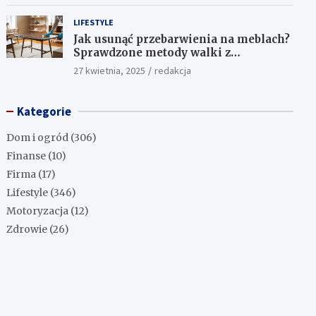
LIFESTYLE
Jak usunąć przebarwienia na meblach?
Sprawdzone metody walki z
uciążliwymi plamami!
27 kwietnia, 2025
redakcja
Kategorie
Dom i ogród
(306)
Finanse
(10)
Firma
(17)
Lifestyle
(346)
Motoryzacja
(12)
Zdrowie
(26)