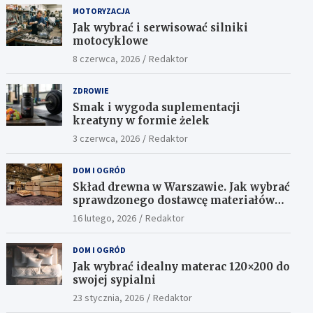
MOTORYZACJA
Jak wybrać i serwisować silniki
motocyklowe
8 czerwca, 2026
Redaktor
ZDROWIE
Smak i wygoda suplementacji
kreatyny w formie żelek
3 czerwca, 2026
Redaktor
DOM I OGRÓD
Skład drewna w Warszawie. Jak wybrać
sprawdzonego dostawcę materiałów
konstrukcyjnych?
16 lutego, 2026
Redaktor
DOM I OGRÓD
Jak wybrać idealny materac 120×200 do
swojej sypialni
23 stycznia, 2026
Redaktor