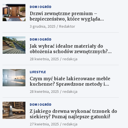
DOM I OGRÓD
Drzwi zewnętrzne premium –
bezpieczeństwo, które wygląda
ekskluzywnie
3 grudnia, 2025
Redaktor
DOM I OGRÓD
Jak wybrać idealne materiały do
obłożenia schodów zewnętrznych?
Praktyczne porady i inspiracje
28 kwietnia, 2025
redakcja
LIFESTYLE
Czym myć białe lakierowane meble
kuchenne? Sprawdzone metody i
skuteczne środki
28 kwietnia, 2025
redakcja
DOM I OGRÓD
Z jakiego drewna wykonać trzonek do
siekiery? Poznaj najlepsze gatunki!
27 kwietnia, 2025
redakcja