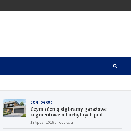
DOM I OGRÓD
Czym różnią się bramy garażowe
segmentowe od uchylnych pod
względem funkcjonalności?
13 lipca, 2026
redakcja