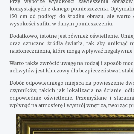
Przy wyborze wysokości zawieszenia obrazó
korzystających z danego pomieszczenia. Optymaln
150 cm od podłogi do środka obrazu, ale warto 
wysokości sufitu w danym pomieszczeniu.
Dodatkowo, istotne jest również oświetlenie. Um
oraz sztuczne źródła światła, tak aby uniknąć 
nasłonecznienia, które mogą wpływać negatywnie na
Warto także zwrócić uwagę na rodzaj i sposób m
uchwytów jest kluczowy dla bezpieczeństwa i stabi
Dobór odpowiedniego miejsca na powieszenie dw
czynników, takich jak lokalizacja na ścianie, o
odpowiednie oświetlenie. Przemyślane i stara
wpłynąć na atmosferę i wystrój wnętrza, tworząc p