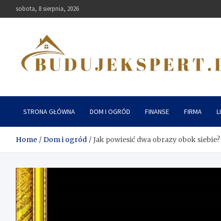
Skip
sobota, 8 sierpnia, 2026
to
content
Budujekspert
STRONA GŁÓWNA
DOM I OGRÓD
FINANSE
FIRMA
L
Home
Dom i ogród
Jak powiesić dwa obrazy obok siebie?