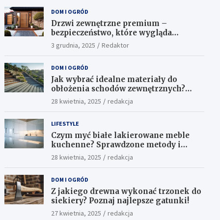
DOM I OGRÓD
Drzwi zewnętrzne premium –
bezpieczeństwo, które wygląda
ekskluzywnie
3 grudnia, 2025
Redaktor
DOM I OGRÓD
Jak wybrać idealne materiały do
obłożenia schodów zewnętrznych?
Praktyczne porady i inspiracje
28 kwietnia, 2025
redakcja
LIFESTYLE
Czym myć białe lakierowane meble
kuchenne? Sprawdzone metody i
skuteczne środki
28 kwietnia, 2025
redakcja
DOM I OGRÓD
Z jakiego drewna wykonać trzonek do
siekiery? Poznaj najlepsze gatunki!
27 kwietnia, 2025
redakcja