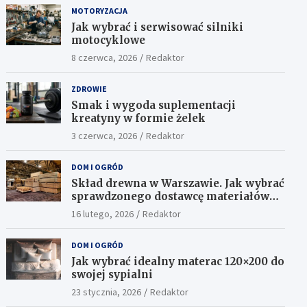
MOTORYZACJA
Jak wybrać i serwisować silniki
motocyklowe
8 czerwca, 2026
Redaktor
ZDROWIE
Smak i wygoda suplementacji
kreatyny w formie żelek
3 czerwca, 2026
Redaktor
DOM I OGRÓD
Skład drewna w Warszawie. Jak wybrać
sprawdzonego dostawcę materiałów
konstrukcyjnych?
16 lutego, 2026
Redaktor
DOM I OGRÓD
Jak wybrać idealny materac 120×200 do
swojej sypialni
23 stycznia, 2026
Redaktor