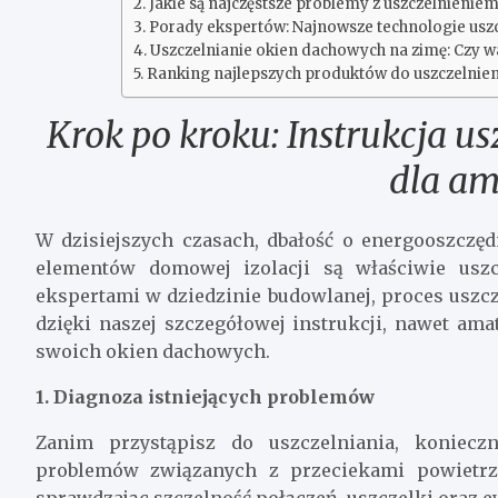
Jakie są najczęstsze problemy z uszczelnieniem
Porady ekspertów: Najnowsze technologie usz
Uszczelnianie okien dachowych na zimę: Czy 
Ranking najlepszych produktów do uszczelnie
Krok po kroku: Instrukcja u
dla am
W dzisiejszych czasach, dbałość o energooszczęd
elementów domowej izolacji są właściwie usz
ekspertami w dziedzinie budowlanej, proces usz
dzięki naszej szczegółowej instrukcji, nawet ama
swoich okien dachowych.
1. Diagnoza istniejących problemów
Zanim przystąpisz do uszczelniania, koniecz
problemów związanych z przeciekami powietrz
sprawdzając szczelność połączeń, uszczelki oraz 