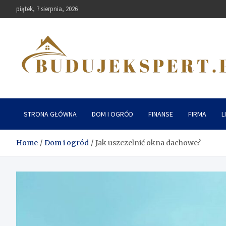
Skip
piątek, 7 sierpnia, 2026
to
content
Budujekspert
STRONA GŁÓWNA
DOM I OGRÓD
FINANSE
FIRMA
L
Home
Dom i ogród
Jak uszczelnić okna dachowe?