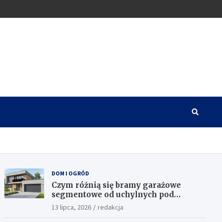
DOM I OGRÓD
Czym różnią się bramy garażowe
segmentowe od uchylnych pod
względem funkcjonalności?
13 lipca, 2026
redakcja