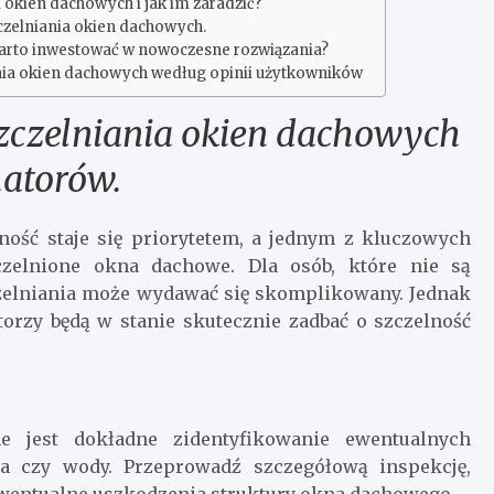
 okien dachowych i jak im zaradzić?
czelniania okien dachowych.
warto inwestować w nowoczesne rozwiązania?
nia okien dachowych według opinii użytkowników
szczelniania okien dachowych
atorów.
ność staje się priorytetem, a jednym z kluczowych
czelnione okna dachowe. Dla osób, które nie są
czelniania może wydawać się skomplikowany. Jednak
torzy będą w stanie skutecznie zadbać o szczelność
ne jest dokładne zidentyfikowanie ewentualnych
a czy wody. Przeprowadź szczegółową inspekcję,
ewentualne uszkodzenia struktury okna dachowego.