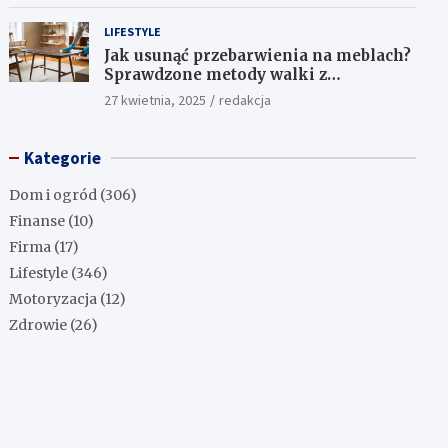
LIFESTYLE
Jak usunąć przebarwienia na meblach?
Sprawdzone metody walki z
uciążliwymi plamami!
27 kwietnia, 2025
redakcja
Kategorie
Dom i ogród
(306)
Finanse
(10)
Firma
(17)
Lifestyle
(346)
Motoryzacja
(12)
Zdrowie
(26)