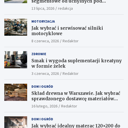
segmentowe od uchylnych pod
względem funkcjonalności?
13 lipca, 2026
redakcja
MOTORYZACJA
Jak wybrać i serwisować silniki
motocyklowe
8 czerwca, 2026
Redaktor
ZDROWIE
Smak i wygoda suplementacji kreatyny
w formie żelek
3 czerwca, 2026
Redaktor
DOM I OGRÓD
Skład drewna w Warszawie. Jak wybrać
sprawdzonego dostawcę materiałów
konstrukcyjnych?
16 lutego, 2026
Redaktor
DOM I OGRÓD
Jak wybrać idealny materac 120×200 do