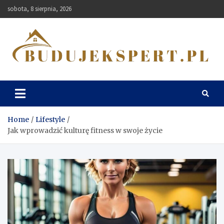
Skip
sobota, 8 sierpnia, 2026
to
content
Budujekspert
Home
Lifestyle
Jak wprowadzić kulturę fitness w swoje życie