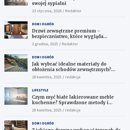
swojej sypialni
23 stycznia, 2026
Redaktor
DOM I OGRÓD
Drzwi zewnętrzne premium –
bezpieczeństwo, które wygląda
ekskluzywnie
3 grudnia, 2025
Redaktor
DOM I OGRÓD
Jak wybrać idealne materiały do
obłożenia schodów zewnętrznych?
Praktyczne porady i inspiracje
28 kwietnia, 2025
redakcja
LIFESTYLE
Czym myć białe lakierowane meble
kuchenne? Sprawdzone metody i
skuteczne środki
28 kwietnia, 2025
redakcja
DOM I OGRÓD