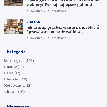
Z jakiego drewna wykonać trzonek do
siekiery? Poznaj najlepsze gatunki!
27 kwietnia, 2025
redakcja
LIFESTYLE
Jak usunąć przebarwienia na meblach?
Sprawdzone metody walki z
uciążliwymi plamami!
27 kwietnia, 2025
redakcja
Kategorie
Dom i ogród
(306)
Finanse
(10)
Firma
(17)
Lifestyle
(346)
Motoryzacja
(12)
Zdrowie
(26)
Nie przegap