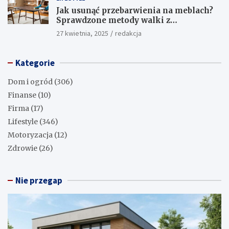
Jak usunąć przebarwienia na meblach?
Sprawdzone metody walki z
uciążliwymi plamami!
27 kwietnia, 2025
redakcja
Kategorie
Dom i ogród
(306)
Finanse
(10)
Firma
(17)
Lifestyle
(346)
Motoryzacja
(12)
Zdrowie
(26)
Nie przegap