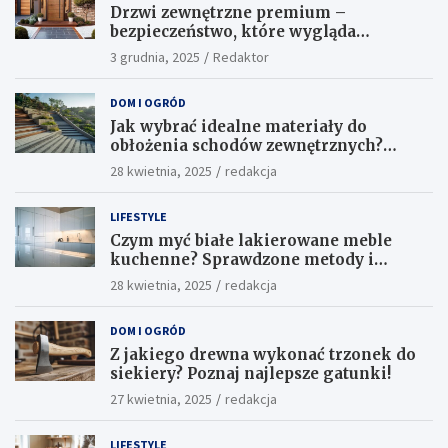
Drzwi zewnętrzne premium –
bezpieczeństwo, które wygląda
ekskluzywnie
3 grudnia, 2025
Redaktor
DOM I OGRÓD
Jak wybrać idealne materiały do
obłożenia schodów zewnętrznych?
Praktyczne porady i inspiracje
28 kwietnia, 2025
redakcja
LIFESTYLE
Czym myć białe lakierowane meble
kuchenne? Sprawdzone metody i
skuteczne środki
28 kwietnia, 2025
redakcja
DOM I OGRÓD
Z jakiego drewna wykonać trzonek do
siekiery? Poznaj najlepsze gatunki!
27 kwietnia, 2025
redakcja
LIFESTYLE