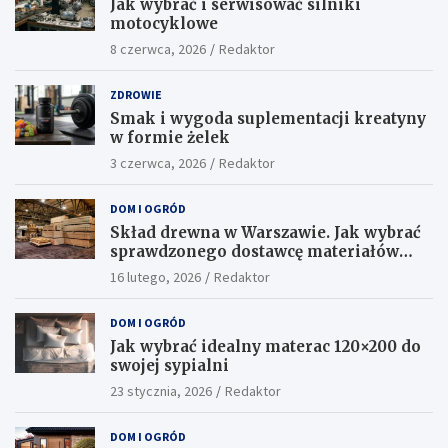
Jak wybrać i serwisować silniki
motocyklowe
8 czerwca, 2026
Redaktor
ZDROWIE
Smak i wygoda suplementacji kreatyny
w formie żelek
3 czerwca, 2026
Redaktor
DOM I OGRÓD
Skład drewna w Warszawie. Jak wybrać
sprawdzonego dostawcę materiałów
konstrukcyjnych?
16 lutego, 2026
Redaktor
DOM I OGRÓD
Jak wybrać idealny materac 120×200 do
swojej sypialni
23 stycznia, 2026
Redaktor
DOM I OGRÓD