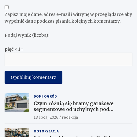
Zapisz moje dane, adres e-mail i witrynę w przeglądarce aby
wypełnić dane podczas pisania kolejnych komentarzy.
Podaj wynik (liczba):
pięć × 1 =
DOM I OGRÓD
Czym różnią się bramy garażowe
segmentowe od uchylnych pod
względem funkcjonalności?
13 lipca, 2026
redakcja
MOTORYZACJA