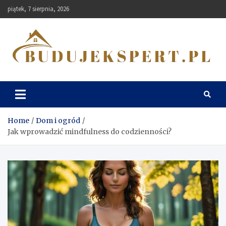
Skip
piątek, 7 sierpnia, 2026
to
content
Budujekspert
Home
Dom i ogród
Jak wprowadzić mindfulness do codzienności?