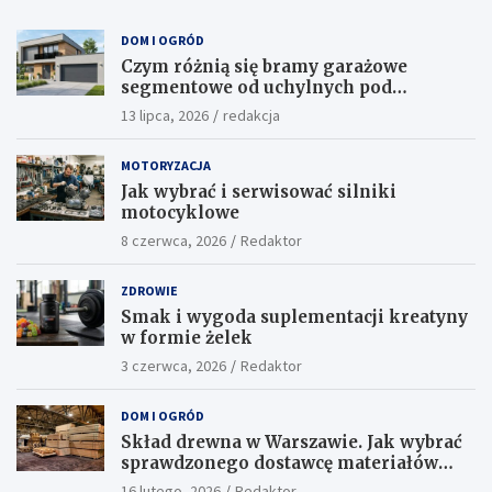
DOM I OGRÓD
Czym różnią się bramy garażowe
segmentowe od uchylnych pod
względem funkcjonalności?
13 lipca, 2026
redakcja
MOTORYZACJA
Jak wybrać i serwisować silniki
motocyklowe
8 czerwca, 2026
Redaktor
ZDROWIE
Smak i wygoda suplementacji kreatyny
w formie żelek
3 czerwca, 2026
Redaktor
DOM I OGRÓD
Skład drewna w Warszawie. Jak wybrać
sprawdzonego dostawcę materiałów
konstrukcyjnych?
16 lutego, 2026
Redaktor