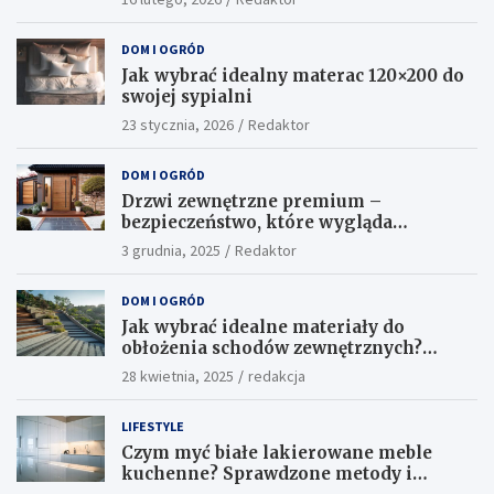
DOM I OGRÓD
Jak wybrać idealny materac 120×200 do
swojej sypialni
23 stycznia, 2026
Redaktor
DOM I OGRÓD
Drzwi zewnętrzne premium –
bezpieczeństwo, które wygląda
ekskluzywnie
3 grudnia, 2025
Redaktor
DOM I OGRÓD
Jak wybrać idealne materiały do
obłożenia schodów zewnętrznych?
Praktyczne porady i inspiracje
28 kwietnia, 2025
redakcja
LIFESTYLE
Czym myć białe lakierowane meble
kuchenne? Sprawdzone metody i