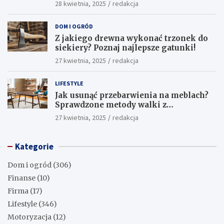
skuteczne środki
28 kwietnia, 2025
redakcja
DOM I OGRÓD
Z jakiego drewna wykonać trzonek do
siekiery? Poznaj najlepsze gatunki!
27 kwietnia, 2025
redakcja
LIFESTYLE
Jak usunąć przebarwienia na meblach?
Sprawdzone metody walki z
uciążliwymi plamami!
27 kwietnia, 2025
redakcja
Kategorie
Dom i ogród
(306)
Finanse
(10)
Firma
(17)
Lifestyle
(346)
Motoryzacja
(12)