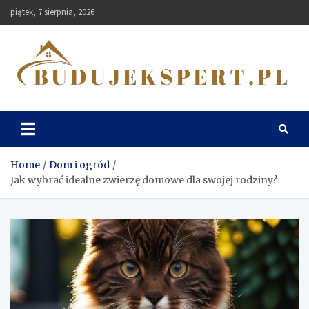
Skip
piątek, 7 sierpnia, 2026
to
content
Budujekspert
Home
Dom i ogród
Jak wybrać idealne zwierzę domowe dla swojej rodziny?