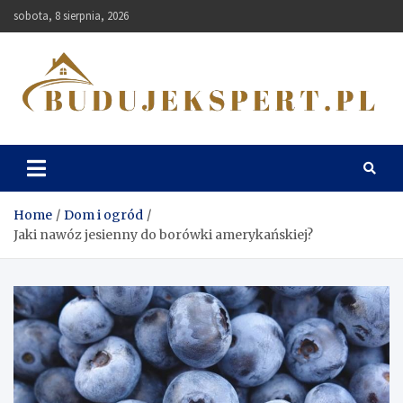
Skip
sobota, 8 sierpnia, 2026
to
content
Budujekspert
Home
Dom i ogród
Jaki nawóz jesienny do borówki amerykańskiej?