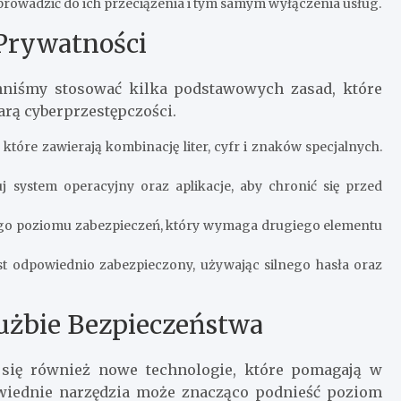
rowadzić do ich przeciążenia i tym samym wyłączenia usług.
Prywatności
nniśmy stosować kilka podstawowych zasad, które
arą cyberprzestępczości.
tóre zawierają kombinację liter, cyfr i znaków specjalnych.
j system operacyjny oraz aplikacje, aby chronić się przed
go poziomu zabezpieczeń, który wymaga drugiego elementu
est odpowiednio zabezpieczony, używając silnego hasła oraz
użbie Bezpieczeństwa
 się również nowe technologie, które pomagają w
owiednie narzędzia może znacząco podnieść poziom