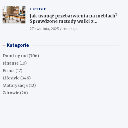
LIFESTYLE
Jak usunąć przebarwienia na meblach?
Sprawdzone metody walki z
uciążliwymi plamami!
27 kwietnia, 2025
redakcja
Kategorie
Dom i ogród
(306)
Finanse
(10)
Firma
(17)
Lifestyle
(346)
Motoryzacja
(12)
Zdrowie
(26)