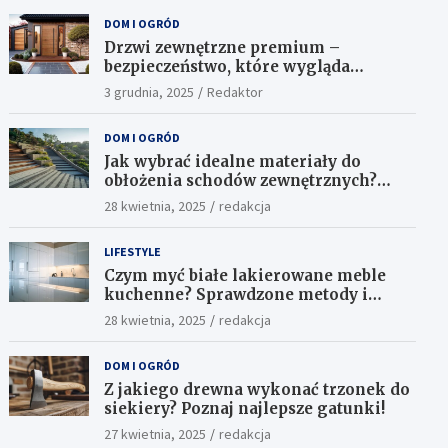
DOM I OGRÓD
Drzwi zewnętrzne premium –
bezpieczeństwo, które wygląda
ekskluzywnie
3 grudnia, 2025
Redaktor
DOM I OGRÓD
Jak wybrać idealne materiały do
obłożenia schodów zewnętrznych?
Praktyczne porady i inspiracje
28 kwietnia, 2025
redakcja
LIFESTYLE
Czym myć białe lakierowane meble
kuchenne? Sprawdzone metody i
skuteczne środki
28 kwietnia, 2025
redakcja
DOM I OGRÓD
Z jakiego drewna wykonać trzonek do
siekiery? Poznaj najlepsze gatunki!
27 kwietnia, 2025
redakcja