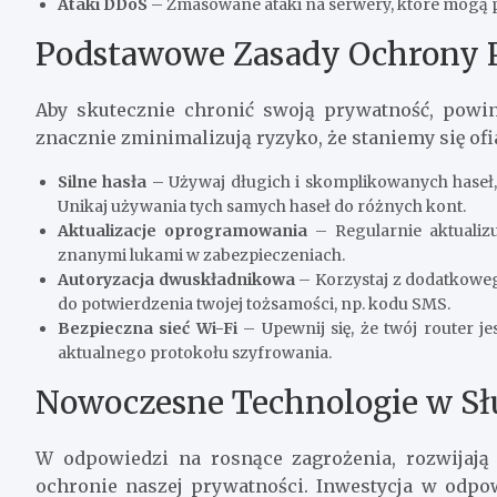
Ataki DDoS
– Zmasowane ataki na serwery, które mogą p
Podstawowe Zasady Ochrony 
Aby skutecznie chronić swoją prywatność, powi
znacznie zminimalizują ryzyko, że staniemy się ofi
Silne hasła
– Używaj długich i skomplikowanych haseł, k
Unikaj używania tych samych haseł do różnych kont.
Aktualizacje oprogramowania
– Regularnie aktualizu
znanymi lukami w zabezpieczeniach.
Autoryzacja dwuskładnikowa
– Korzystaj z dodatkowe
do potwierdzenia twojej tożsamości, np. kodu SMS.
Bezpieczna sieć Wi-Fi
– Upewnij się, że twój router j
aktualnego protokołu szyfrowania.
Nowoczesne Technologie w Sł
W odpowiedzi na rosnące zagrożenia, rozwijają
ochronie naszej prywatności. Inwestycja w odp