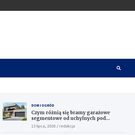
DOM I OGRÓD
Czym różnią się bramy garażowe
segmentowe od uchylnych pod
względem funkcjonalności?
13 lipca, 2026
redakcja