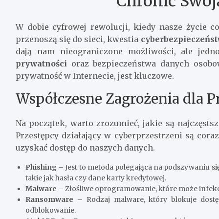
Chronić Swoj
W dobie cyfrowej rewolucji, kiedy nasze życie c
przenoszą się do sieci, kwestia
cyberbezpieczeńs
dają nam nieograniczone możliwości, ale jedn
prywatności
oraz bezpieczeństwa danych osobowy
prywatność w Internecie, jest kluczowe.
Współczesne Zagrożenia dla P
Na początek, warto zrozumieć, jakie są najczęsts
Przestępcy działający w cyberprzestrzeni są cora
uzyskać dostęp do naszych danych.
Phishing
– Jest to metoda polegająca na podszywaniu si
takie jak hasła czy dane karty kredytowej.
Malware
– Złośliwe oprogramowanie, które może infekow
Ransomware
– Rodzaj malware, który blokuje dost
odblokowanie.