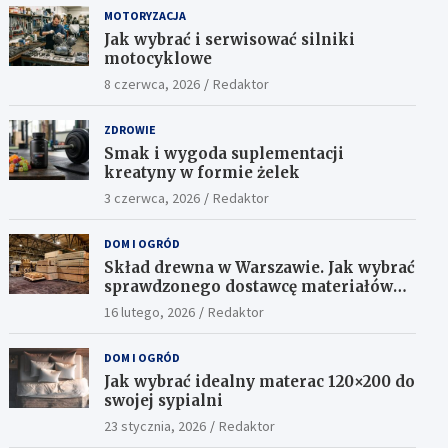
MOTORYZACJA
Jak wybrać i serwisować silniki
motocyklowe
8 czerwca, 2026
Redaktor
ZDROWIE
Smak i wygoda suplementacji
kreatyny w formie żelek
3 czerwca, 2026
Redaktor
DOM I OGRÓD
Skład drewna w Warszawie. Jak wybrać
sprawdzonego dostawcę materiałów
konstrukcyjnych?
16 lutego, 2026
Redaktor
DOM I OGRÓD
Jak wybrać idealny materac 120×200 do
swojej sypialni
23 stycznia, 2026
Redaktor