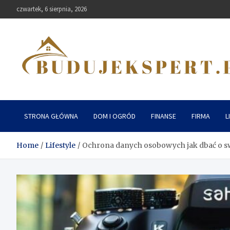
Skip
czwartek, 6 sierpnia, 2026
to
content
Budujekspert
STRONA GŁÓWNA
DOM I OGRÓD
FINANSE
FIRMA
L
Home
Lifestyle
Ochrona danych osobowych jak dbać o s