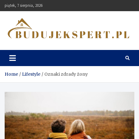
Skip
piątek, 7 sierpnia, 2026
to
content
Budujekspert
Home
Lifestyle
Oznaki zdrady żony