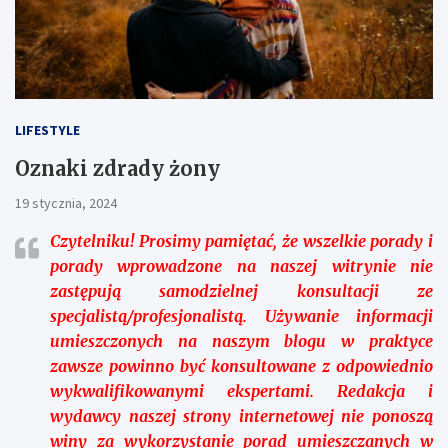
LIFESTYLE
Oznaki zdrady żony
19 stycznia, 2024
Czytelniku!
Prosimy pamiętać, że wszelkie porady i
porady wprowadzone na naszej witrynie nie
zastępują samodzielnej konsultacji ze
specjalistą/profesjonalistą. Używanie informacji
umieszczonych na naszym blogu w praktyce
zawsze powinno być konsultowane z odpowiednio
wykwalifikowanymi ekspertami. Redakcja i
wydawcy naszej strony internetowej nie ponoszą
winy za wykorzystanie porad umieszczanych w