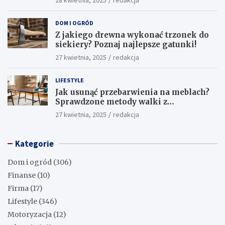
28 kwietnia, 2025
redakcja
DOM I OGRÓD
Z jakiego drewna wykonać trzonek do
siekiery? Poznaj najlepsze gatunki!
27 kwietnia, 2025
redakcja
LIFESTYLE
Jak usunąć przebarwienia na meblach?
Sprawdzone metody walki z
uciążliwymi plamami!
27 kwietnia, 2025
redakcja
Kategorie
Dom i ogród
(306)
Finanse
(10)
Firma
(17)
Lifestyle
(346)
Motoryzacja
(12)