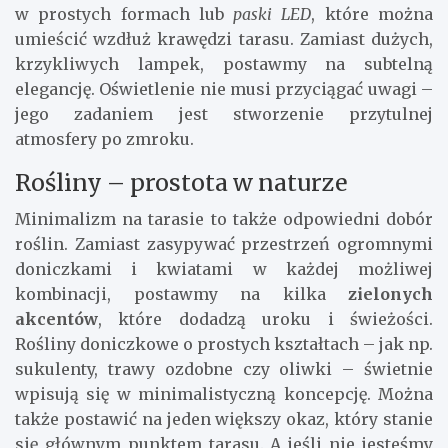
w prostych formach lub
paski LED
, które można
umieścić wzdłuż krawędzi tarasu. Zamiast dużych,
krzykliwych lampek, postawmy na subtelną
elegancję. Oświetlenie nie musi przyciągać uwagi –
jego zadaniem jest stworzenie przytulnej
atmosfery po zmroku.
Rośliny – prostota w naturze
Minimalizm na tarasie to także odpowiedni dobór
roślin. Zamiast zasypywać przestrzeń ogromnymi
doniczkami i kwiatami w każdej możliwej
kombinacji, postawmy na kilka
zielonych
akcentów
, które dodadzą uroku i świeżości.
Rośliny doniczkowe o prostych kształtach – jak np.
sukulenty, trawy ozdobne czy oliwki – świetnie
wpisują się w minimalistyczną koncepcję. Można
także postawić na jeden większy okaz, który stanie
się głównym punktem tarasu. A jeśli nie jesteśmy