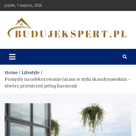
Skip
piątek, 7 sierpnia, 2026
to
content
Budujekspert
Home
Lifestyle
Pomysły na udekorowanie tarasu w stylu skandynawskim –
stwórz przestrzeń pełną harmonii