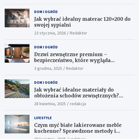
DOM I OGRÓD
Jak wybrać idealny materac 120×200 do
swojej sypialni
23 stycznia, 2026
Redaktor
DOM I OGRÓD
Drzwi zewnętrzne premium –
bezpieczeństwo, które wygląda
ekskluzywnie
3 grudnia, 2025
Redaktor
DOM I OGRÓD
Jak wybrać idealne materiały do
obłożenia schodów zewnętrznych?
Praktyczne porady i inspiracje
28 kwietnia, 2025
redakcja
LIFESTYLE
Czym myć białe lakierowane meble
kuchenne? Sprawdzone metody i
skuteczne środki