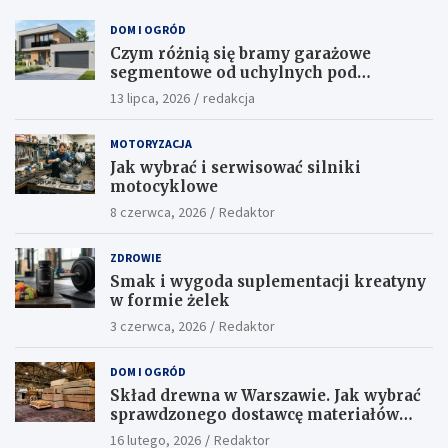
DOM I OGRÓD
Czym różnią się bramy garażowe
segmentowe od uchylnych pod
względem funkcjonalności?
13 lipca, 2026
redakcja
MOTORYZACJA
Jak wybrać i serwisować silniki
motocyklowe
8 czerwca, 2026
Redaktor
ZDROWIE
Smak i wygoda suplementacji kreatyny
w formie żelek
3 czerwca, 2026
Redaktor
DOM I OGRÓD
Skład drewna w Warszawie. Jak wybrać
sprawdzonego dostawcę materiałów
konstrukcyjnych?
16 lutego, 2026
Redaktor