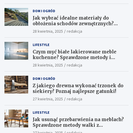
DOM I OGRÓD
Jak wybrać idealne materiały do
obłożenia schodów zewnętrznych?
Praktyczne porady i inspiracje
28 kwietnia, 2025
redakcja
LIFESTYLE
Czym myć białe lakierowane meble
kuchenne? Sprawdzone metody i
skuteczne środki
28 kwietnia, 2025
redakcja
DOM I OGRÓD
Z jakiego drewna wykonać trzonek do
siekiery? Poznaj najlepsze gatunki!
27 kwietnia, 2025
redakcja
LIFESTYLE
Jak usunąć przebarwienia na meblach?
Sprawdzone metody walki z
uciążliwymi plamami!
27 kwietnia, 2025
redakcja