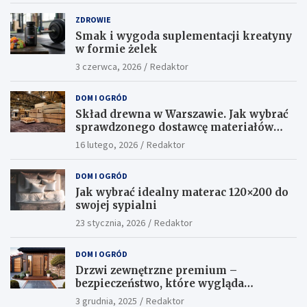
ZDROWIE
Smak i wygoda suplementacji kreatyny
w formie żelek
3 czerwca, 2026
Redaktor
DOM I OGRÓD
Skład drewna w Warszawie. Jak wybrać
sprawdzonego dostawcę materiałów
konstrukcyjnych?
16 lutego, 2026
Redaktor
DOM I OGRÓD
Jak wybrać idealny materac 120×200 do
swojej sypialni
23 stycznia, 2026
Redaktor
DOM I OGRÓD
Drzwi zewnętrzne premium –
bezpieczeństwo, które wygląda
ekskluzywnie
3 grudnia, 2025
Redaktor