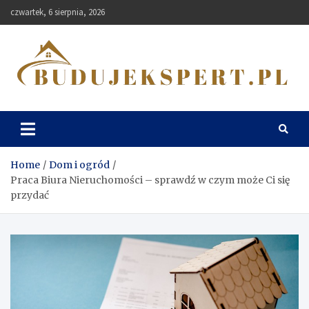
Skip
czwartek, 6 sierpnia, 2026
to
content
Budujekspert
Home
Dom i ogród
Praca Biura Nieruchomości – sprawdź w czym może Ci się
przydać