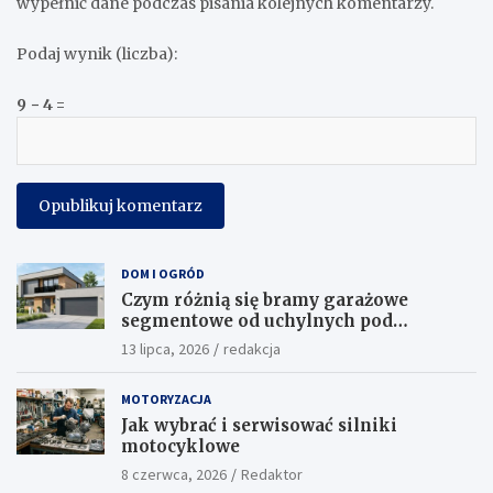
wypełnić dane podczas pisania kolejnych komentarzy.
Podaj wynik (liczba):
9 − 4 =
DOM I OGRÓD
Czym różnią się bramy garażowe
segmentowe od uchylnych pod
względem funkcjonalności?
13 lipca, 2026
redakcja
MOTORYZACJA
Jak wybrać i serwisować silniki
motocyklowe
8 czerwca, 2026
Redaktor