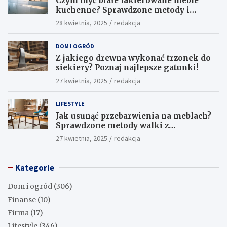
Czym myć białe lakierowane meble
kuchenne? Sprawdzone metody i
skuteczne środki
28 kwietnia, 2025
redakcja
DOM I OGRÓD
Z jakiego drewna wykonać trzonek do
siekiery? Poznaj najlepsze gatunki!
27 kwietnia, 2025
redakcja
LIFESTYLE
Jak usunąć przebarwienia na meblach?
Sprawdzone metody walki z
uciążliwymi plamami!
27 kwietnia, 2025
redakcja
Kategorie
Dom i ogród
(306)
Finanse
(10)
Firma
(17)
Lifestyle
(346)