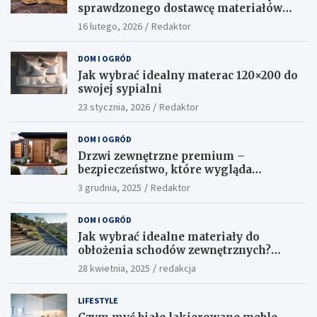
sprawdzonego dostawcę materiałów
konstrukcyjnych?
16 lutego, 2026
Redaktor
DOM I OGRÓD
Jak wybrać idealny materac 120×200 do
swojej sypialni
23 stycznia, 2026
Redaktor
DOM I OGRÓD
Drzwi zewnętrzne premium –
bezpieczeństwo, które wygląda
ekskluzywnie
3 grudnia, 2025
Redaktor
DOM I OGRÓD
Jak wybrać idealne materiały do
obłożenia schodów zewnętrznych?
Praktyczne porady i inspiracje
28 kwietnia, 2025
redakcja
LIFESTYLE