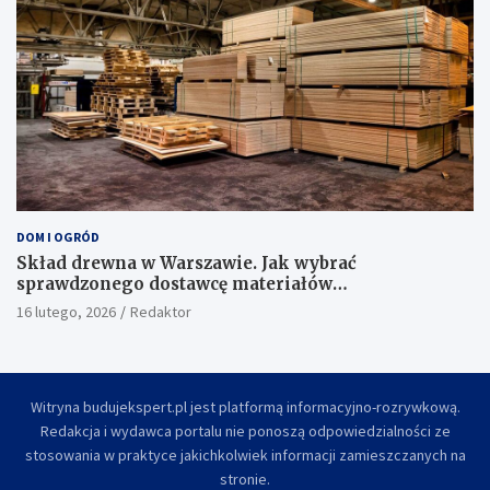
DOM I OGRÓD
Skład drewna w Warszawie. Jak wybrać
sprawdzonego dostawcę materiałów
konstrukcyjnych?
16 lutego, 2026
Redaktor
Witryna budujekspert.pl jest platformą informacyjno-rozrywkową.
Redakcja i wydawca portalu nie ponoszą odpowiedzialności ze
stosowania w praktyce jakichkolwiek informacji zamieszczanych na
stronie.