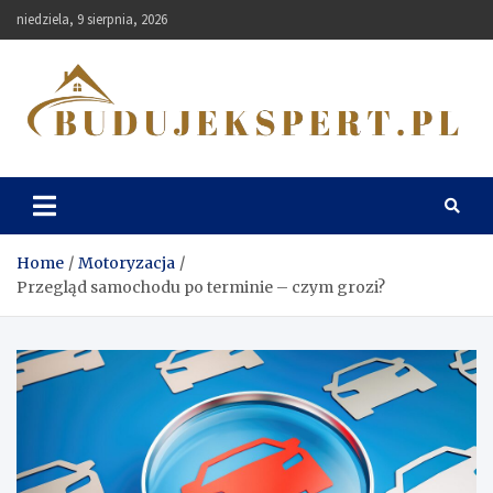
Skip
niedziela, 9 sierpnia, 2026
to
content
Budujekspert
Home
Motoryzacja
Przegląd samochodu po terminie – czym grozi?