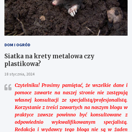
DOM I OGRÓD
Siatka na krety metalowa czy
plastikowa?
18 stycznia, 2024
Czytelniku!
Prosimy pamiętać, że wszelkie dane i
pomoce zawarte na naszej stronie nie zastępują
własnej konsultacji ze specjalistą/profesjonalistą.
Korzystanie z treści zawartych na naszym blogu w
praktyce zawsze powinno być konsultowane z
odpowiednio wykwalifikowanym specjalistą.
Redakcja i wydawcy tego bloga nie są w żaden