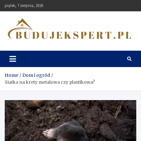
Skip
piątek, 7 sierpnia, 2026
to
content
Budujekspert
Home
Dom i ogród
Siatka na krety metalowa czy plastikowa?