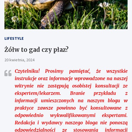
LIFESTYLE
Żółw to gad czy płaz?
20 kwietnia, 2024
Czytelniku!
Prosimy pamiętać, że wszystkie
instrukcje oraz informacje wprowadzone na naszej
witrynie nie zastępują osobistej konsultacji ze
ekspertem/lekarzem. Branie przykładu z
informacji umieszczonych na naszym blogu w
praktyce zawsze powinno być konsultowane z
odpowiednio wykwalifikowanymi ekspertami.
Redakcja i wydawcy naszego bloga nie ponoszą
odpowiedzialności ze stosowania informacji