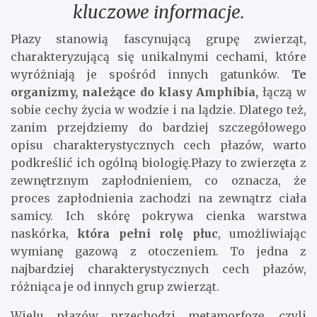
kluczowe informacje.
Płazy stanowią fascynującą grupę zwierząt,
charakteryzującą się unikalnymi cechami, które
wyróżniają je spośród innych gatunków.
Te
organizmy, należące do klasy Amphibia,
łączą w
sobie cechy życia w wodzie i na lądzie. Dlatego też,
zanim przejdziemy do bardziej szczegółowego
opisu charakterystycznych cech płazów, warto
podkreślić ich ogólną biologię.Płazy to zwierzęta z
zewnętrznym zapłodnieniem, co oznacza, że
proces zapłodnienia zachodzi na zewnątrz ciała
samicy. Ich skórę pokrywa cienka warstwa
naskórka,
która pełni rolę płuc
, umożliwiając
wymianę gazową z otoczeniem. To jedna z
najbardziej charakterystycznych cech płazów,
różniąca je od innych grup zwierząt.
Wielu płazów przechodzi metamorfozę, czyli