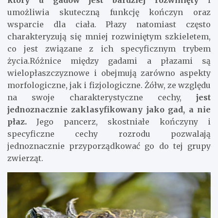
który u gadów jest bardziej rozwinięty
i
umożliwia skuteczną funkcję kończyn oraz
wsparcie dla ciała. Płazy natomiast często
charakteryzują się mniej rozwiniętym szkieletem,
co jest związane z ich specyficznym trybem
życia.Różnice między gadami a płazami są
wielopłaszczyznowe i obejmują zarówno aspekty
morfologiczne, jak i fizjologiczne. Żółw, ze względu
na swoje charakterystyczne cechy,
jest
jednoznacznie zaklasyfikowany jako gad, a nie
płaz.
Jego pancerz, skostniałe kończyny i
specyficzne cechy rozrodu pozwalają
jednoznacznie przyporządkować go do tej grupy
zwierząt.