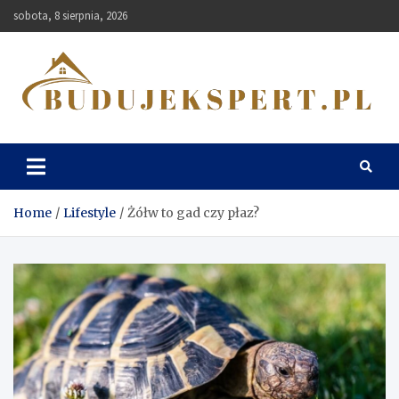
Skip
sobota, 8 sierpnia, 2026
to
content
Budujekspert
Home
Lifestyle
Żółw to gad czy płaz?