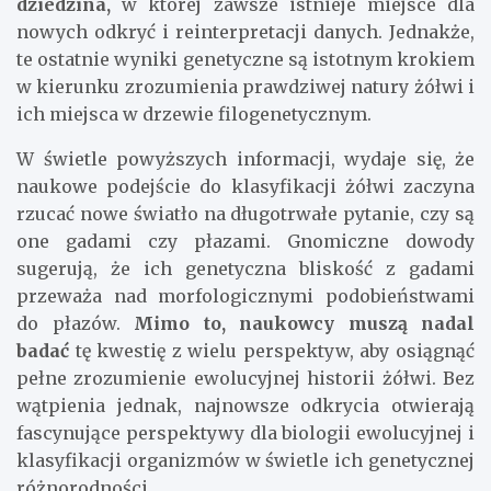
dziedzina,
w której zawsze istnieje miejsce dla
nowych odkryć i reinterpretacji danych. Jednakże,
te ostatnie wyniki genetyczne są istotnym krokiem
w kierunku zrozumienia prawdziwej natury żółwi i
ich miejsca w drzewie filogenetycznym.
W świetle powyższych informacji, wydaje się, że
naukowe podejście do klasyfikacji żółwi zaczyna
rzucać nowe światło na długotrwałe pytanie, czy są
one gadami czy płazami. Gnomiczne dowody
sugerują, że ich genetyczna bliskość z gadami
przeważa nad morfologicznymi podobieństwami
do płazów.
Mimo to, naukowcy muszą nadal
badać
tę kwestię z wielu perspektyw, aby osiągnąć
pełne zrozumienie ewolucyjnej historii żółwi. Bez
wątpienia jednak, najnowsze odkrycia otwierają
fascynujące perspektywy dla biologii ewolucyjnej i
klasyfikacji organizmów w świetle ich genetycznej
różnorodności.