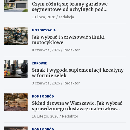
Czym różnią się bramy garażowe
segmentowe od uchylnych pod
względem funkcjonalności?
13 lipca, 2026
redakcja
MOTORYZACJA
Jak wybrać i serwisować silniki
motocyklowe
8 czerwca, 2026
Redaktor
ZDROWIE
Smak i wygoda suplementacji kreatyny
w formie żelek
3 czerwca, 2026
Redaktor
DOM I OGRÓD
Skład drewna w Warszawie. Jak wybrać
sprawdzonego dostawcę materiałów
konstrukcyjnych?
16 lutego, 2026
Redaktor
DOM I OGRÓD