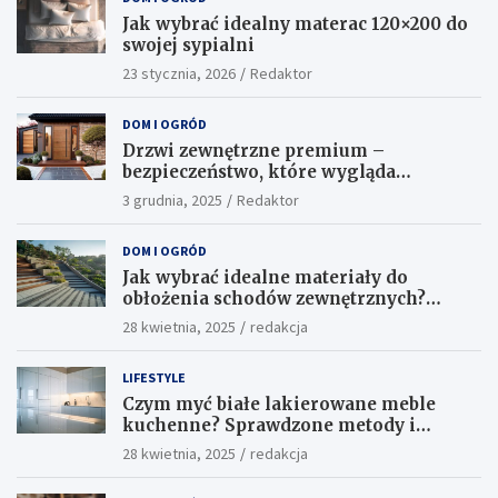
Jak wybrać idealny materac 120×200 do
swojej sypialni
23 stycznia, 2026
Redaktor
DOM I OGRÓD
Drzwi zewnętrzne premium –
bezpieczeństwo, które wygląda
ekskluzywnie
3 grudnia, 2025
Redaktor
DOM I OGRÓD
Jak wybrać idealne materiały do
obłożenia schodów zewnętrznych?
Praktyczne porady i inspiracje
28 kwietnia, 2025
redakcja
LIFESTYLE
Czym myć białe lakierowane meble
kuchenne? Sprawdzone metody i
skuteczne środki
28 kwietnia, 2025
redakcja