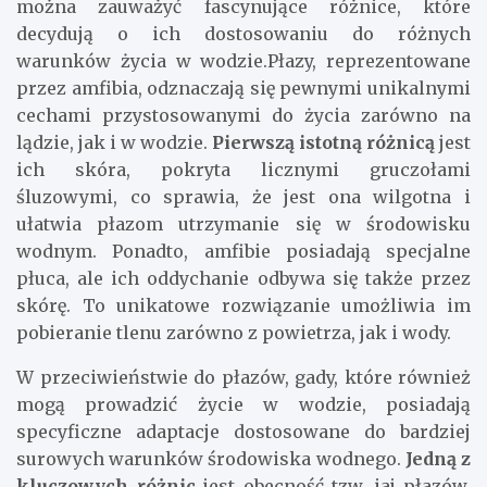
można zauważyć fascynujące różnice, które
decydują o ich dostosowaniu do różnych
warunków życia w wodzie.Płazy, reprezentowane
przez amfibia, odznaczają się pewnymi unikalnymi
cechami przystosowanymi do życia zarówno na
lądzie, jak i w wodzie.
Pierwszą istotną różnicą
jest
ich skóra, pokryta licznymi gruczołami
śluzowymi, co sprawia, że jest ona wilgotna i
ułatwia płazom utrzymanie się w środowisku
wodnym. Ponadto, amfibie posiadają specjalne
płuca, ale ich oddychanie odbywa się także przez
skórę. To unikatowe rozwiązanie umożliwia im
pobieranie tlenu zarówno z powietrza, jak i wody.
W przeciwieństwie do płazów, gady, które również
mogą prowadzić życie w wodzie, posiadają
specyficzne adaptacje dostosowane do bardziej
surowych warunków środowiska wodnego.
Jedną z
kluczowych różnic
jest obecność tzw. jaj płazów,