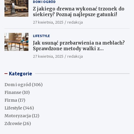
DOM I OGRÓD
Z jakiego drewna wykonać trzonek do
siekiery? Poznaj najlepsze gatunki!
27 kwietnia, 2025
redakcja
LIFESTYLE
Jak usunąć przebarwienia na meblach?
Sprawdzone metody walki z
uciążliwymi plamami!
27 kwietnia, 2025
redakcja
Kategorie
Dom i ogród
(306)
Finanse
(10)
Firma
(17)
Lifestyle
(346)
Motoryzacja
(12)
Zdrowie
(26)