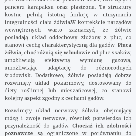
pancerz karapaksu oraz plastronu. Te struktury
kostne pełnią istotną funkcję w utrzymaniu
integralności ciała żółwia.W kontekście narządów
wewnętrznych warto zaznaczyć, że żółwie
posiadają układ oddechowy złożony z płuc, co
stanowi cechę charakterystyczną dla gadów.
Płuca
żółwia, choć różnią się w budowie
od płuc ssaków,
umożliwiają efektywną wymianę gazową,
umożliwiając adaptację do różnorodnych
środowisk. Dodatkowo, żółwie posiadają dobrze
rozwinięty układ pokarmowy, dostosowany do
diety roślinnej lub mieszańcowej, co stanowi
kolejny aspekt zgodny z cechami gadów.
Rozwinięty układ nerwowy żółwia, obejmujący
mózg i zwoje nerwowe, również potwierdza ich
przynależność do gadów.
Chociaż ich zdolności
poznawcze są
ograniczone w porównaniu do