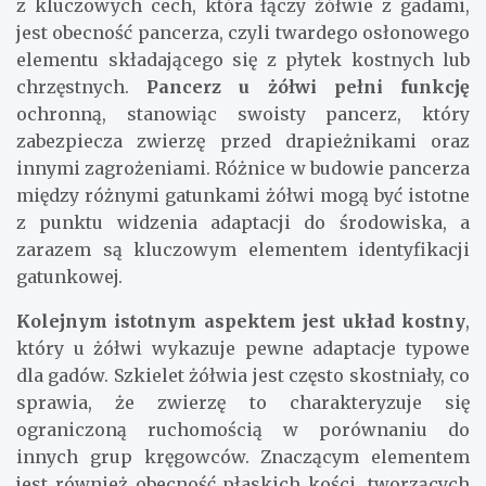
z kluczowych cech, która łączy żółwie z gadami,
jest obecność pancerza, czyli twardego osłonowego
elementu składającego się z płytek kostnych lub
chrzęstnych.
Pancerz u żółwi pełni funkcję
ochronną, stanowiąc swoisty pancerz, który
zabezpiecza zwierzę przed drapieżnikami oraz
innymi zagrożeniami. Różnice w budowie pancerza
między różnymi gatunkami żółwi mogą być istotne
z punktu widzenia adaptacji do środowiska, a
zarazem są kluczowym elementem identyfikacji
gatunkowej.
Kolejnym istotnym aspektem jest układ kostny
,
który u żółwi wykazuje pewne adaptacje typowe
dla gadów. Szkielet żółwia jest często skostniały, co
sprawia, że zwierzę to charakteryzuje się
ograniczoną ruchomością w porównaniu do
innych grup kręgowców. Znaczącym elementem
jest również obecność płaskich kości, tworzących