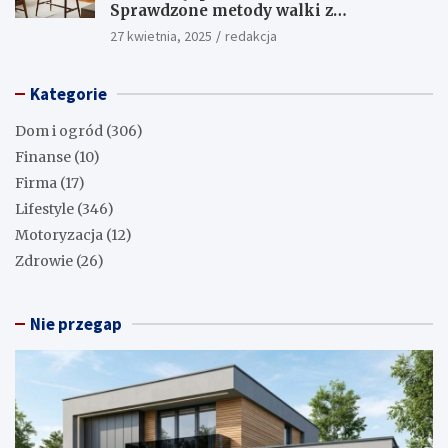
Sprawdzone metody walki z
uciążliwymi plamami!
27 kwietnia, 2025
redakcja
Kategorie
Dom i ogród
(306)
Finanse
(10)
Firma
(17)
Lifestyle
(346)
Motoryzacja
(12)
Zdrowie
(26)
Nie przegap