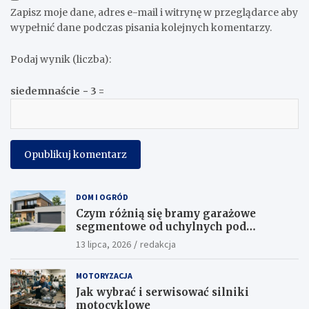
Zapisz moje dane, adres e-mail i witrynę w przeglądarce aby
wypełnić dane podczas pisania kolejnych komentarzy.
Podaj wynik (liczba):
siedemnaście − 3 =
DOM I OGRÓD
Czym różnią się bramy garażowe
segmentowe od uchylnych pod
względem funkcjonalności?
13 lipca, 2026
redakcja
MOTORYZACJA
Jak wybrać i serwisować silniki
motocyklowe