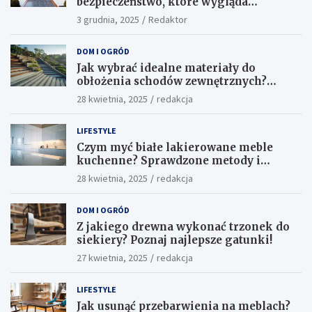
bezpieczeństwo, które wygląda
ekskluzywnie
3 grudnia, 2025
Redaktor
DOM I OGRÓD
Jak wybrać idealne materiały do
obłożenia schodów zewnętrznych?
Praktyczne porady i inspiracje
28 kwietnia, 2025
redakcja
LIFESTYLE
Czym myć białe lakierowane meble
kuchenne? Sprawdzone metody i
skuteczne środki
28 kwietnia, 2025
redakcja
DOM I OGRÓD
Z jakiego drewna wykonać trzonek do
siekiery? Poznaj najlepsze gatunki!
27 kwietnia, 2025
redakcja
LIFESTYLE
Jak usunąć przebarwienia na meblach?