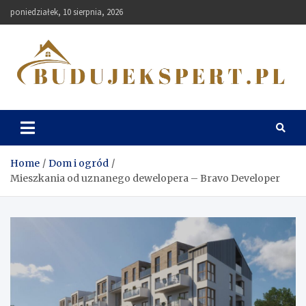
Skip
poniedziałek, 10 sierpnia, 2026
to
content
Budujekspert
Home
Dom i ogród
Mieszkania od uznanego dewelopera – Bravo Developer