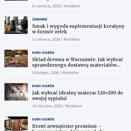
8 czerwca, 2026
Redaktor
ZDROWIE
Smak i wygoda suplementacji kreatyny
w formie żelek
3 czerwca, 2026
Redaktor
DOM I OGRÓD
Skład drewna w Warszawie. Jak wybrać
sprawdzonego dostawcę materiałów
konstrukcyjnych?
16 lutego, 2026
Redaktor
DOM I OGRÓD
Jak wybrać idealny materac 120×200 do
swojej sypialni
23 stycznia, 2026
Redaktor
DOM I OGRÓD
Drzwi zewnętrzne premium –